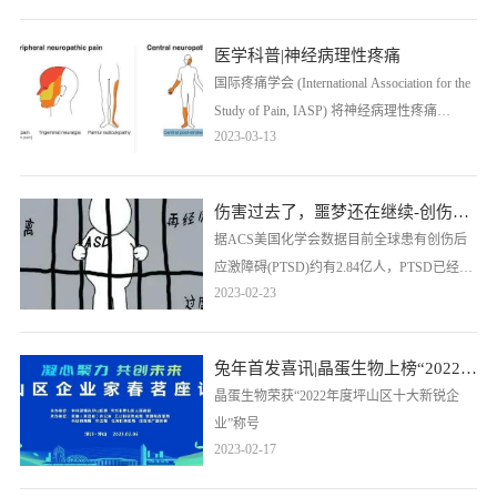
购，现公开邀请符合资格条件的供应商参
加。以征集潜在投标商，欢迎符合资格条件
医学科普|神经病理性疼痛
的厂商报名。
国际疼痛学会 (International Association for the
Study of Pain, IASP) 将神经病理性疼痛
2023-03-13
(neuropathic pain, NP)定义为：“由躯体感觉系
统的损伤或者疾病而导致的疼痛”。 ……
伤害过去了，噩梦还在继续-创伤后应激障碍
据ACS美国化学会数据目前全球患有创伤后
应激障碍(PTSD)约有2.84亿人，PTSD已经逐
2023-02-23
渐成为危害人类健康的主要疾病之一，并给
社会造成了严重的负担和影响。
兔年首发喜讯|晶蛋生物上榜“2022年度坪山区十大新锐企业”
晶蛋生物荣获“2022年度坪山区十大新锐企
业”称号
2023-02-17