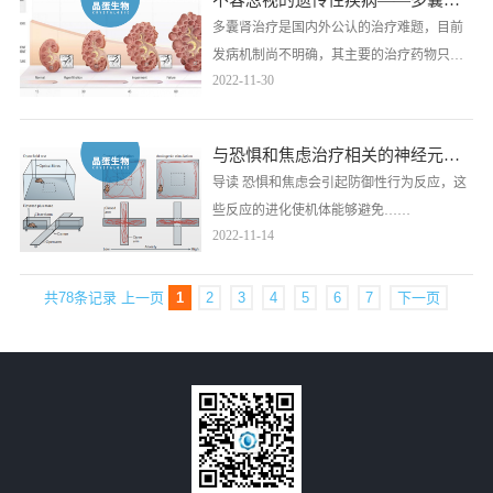
不容忽视的遗传性疾病——多囊肾病
地位，名列明日之星榜单。
多囊肾治疗是国内外公认的治疗难题，目前
发病机制尚不明确，其主要的治疗药物只有2
2022-11-30
型加压素受体拮抗剂托伐普坦，但也会存在
肝毒性等副作用，亟需有效治疗药物解决临
床需求。
与恐惧和焦虑治疗相关的神经元回路
导读 恐惧和焦虑会引起防御性行为反应，这
些反应的进化使机体能够避免……
2022-11-14
共78条记录
上一页
1
2
3
4
5
6
7
下一页