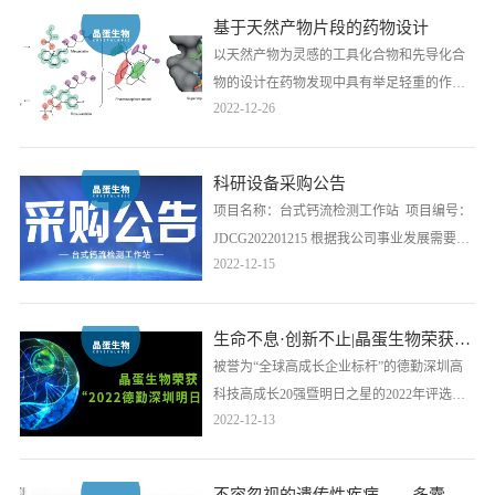
基于天然产物片段的药物设计
以天然产物为灵感的工具化合物和先导化合
物的设计在药物发现中具有举足轻重的作
2022-12-26
用。并且，在计算方法的驱动下，有望推动
和指导天然产物在药物发现中的进一步有效
探索，如天然产物靶标的有效预测，天然产
科研设备采购公告
物药理活性代谢物的研究，代谢物的结构和
项目名称：台式钙流检测工作站 项目编号：
药代动力学、药效基团研究将有助于优先考
JDCG202201215 根据我公司事业发展需要，
虑天然产物衍生的先导化合物。
2022-12-15
拟对以下仪器采购项目以比选方式进行采
购，现公开邀请符合资格条件的供应商参
加。以征集潜在投标商，欢迎符合资格条件
生命不息·创新不止|晶蛋生物荣获“2022德勤深圳明日之星”称号
的厂商报名。
被誉为“全球高成长企业标杆”的德勤深圳高
科技高成长20强暨明日之星的2022年评选结
2022-12-13
果重磅出炉，晶蛋生物凭借领先的技术平
台、专业的核心团队、独具创新的技术和商
业模式以及在膜蛋白创新药研发领域的领先