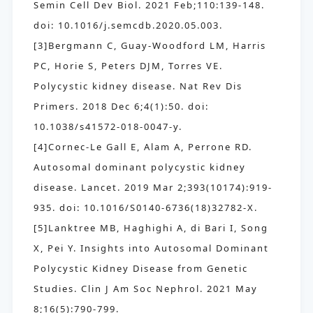
Semin Cell Dev Biol. 2021 Feb;110:139-148.
doi: 10.1016/j.semcdb.2020.05.003.
[3]Bergmann C, Guay-Woodford LM, Harris
PC, Horie S, Peters DJM, Torres VE.
Polycystic kidney disease. Nat Rev Dis
Primers. 2018 Dec 6;4(1):50. doi:
10.1038/s41572-018-0047-y.
[4]Cornec-Le Gall E, Alam A, Perrone RD.
Autosomal dominant polycystic kidney
disease. Lancet. 2019 Mar 2;393(10174):919-
935. doi: 10.1016/S0140-6736(18)32782-X.
[5]Lanktree MB, Haghighi A, di Bari I, Song
X, Pei Y. Insights into Autosomal Dominant
Polycystic Kidney Disease from Genetic
Studies. Clin J Am Soc Nephrol. 2021 May
8;16(5):790-799.