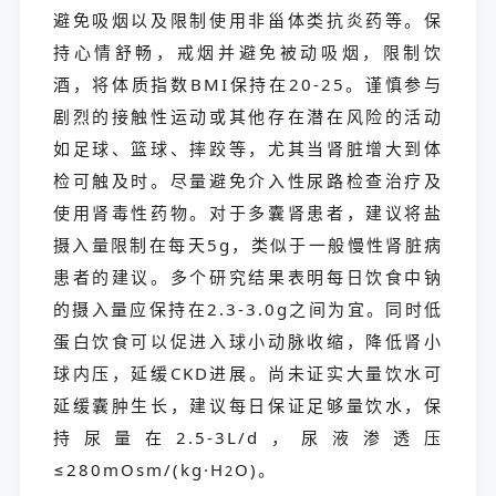
避免吸烟以及限制使用非甾体类抗炎药等。保
持心情舒畅，戒烟并避免被动吸烟，限制饮
酒，将体质指数BMI保持在20-25。谨慎参与
剧烈的接触性运动或其他存在潜在风险的活动
如足球、篮球、摔跤等，尤其当肾脏增大到体
检可触及时。尽量避免介入性尿路检查治疗及
使用肾毒性药物。对于多囊肾患者，建议将盐
摄入量限制在每天5g，类似于一般慢性肾脏病
患者的建议。多个研究结果表明每日饮食中钠
的摄入量应保持在2.3-3.0g之间为宜。同时低
蛋白饮食可以促进入球小动脉收缩，降低肾小
球内压，延缓CKD进展。尚未证实大量饮水可
延缓囊肿生长，建议每日保证足够量饮水，保
持尿量在2.5-3L/d，尿液渗透压
≤280mOsm/(kg·H
O)。
2