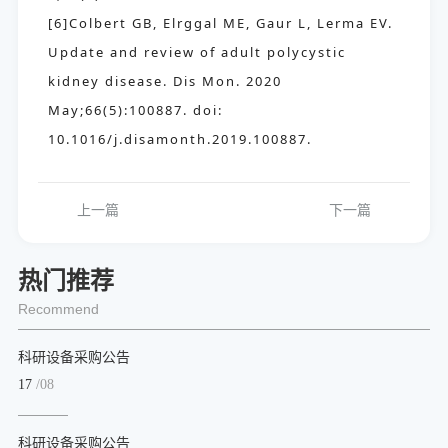
[6]Colbert GB, Elrggal ME, Gaur L, Lerma EV.
Update and review of adult polycystic
kidney disease. Dis Mon. 2020
May;66(5):100887. doi:
10.1016/j.disamonth.2019.100887.
上一篇
下一篇
热门推荐
Recommend
科研设备采购公告
17
/08
科研设备采购公告