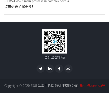
SARS-CoV-2 main protease in complex with a
Chinese herb inhibitor shikonin.bioRxiv,
点击进去了解更多！
doi:10.1101/2020.06.16.15……
- 关注晶蛋生物 -
Copyright © 2020 深圳晶蛋生物医药科技有限公司
粤ICP备20024773号