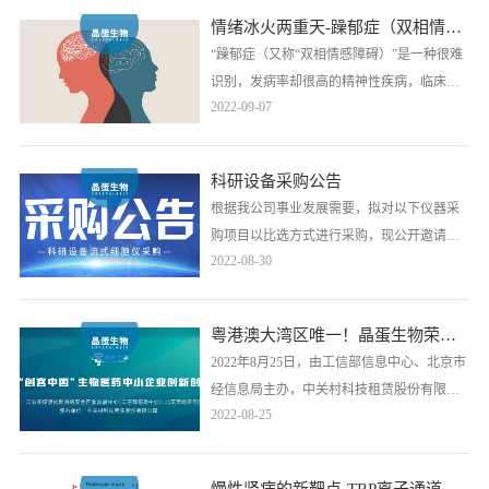
物”项目，现已批准立项（深科技创新资
情绪冰火两重天-躁郁症（双相情感障碍）
〔2022〕32号）并获得“深圳市2022年度科技
“躁郁症（又称“双相情感障碍）”是一种很难
抗疫专项”600万资助。 ……
识别，发病率却很高的精神性疾病，临床上
2022-09-07
常表现出狂躁及抑郁交替的症状，情绪时而
亢奋，时而低落。据报道，全球大约有六千
万人受到这种疾病的影响，患者在幼年多呈
科研设备采购公告
现为抑郁，青少年期存在约半年至一年的亢
根据我公司事业发展需要，拟对以下仪器采
奋期，25-30岁左右为爆发期。躁郁症表现出
购项目以比选方式进行采购，现公开邀请符
较高的自杀倾向。有研究表明，躁郁症患者
2022-08-30
合资格条件的供应商参加。以征集潜在投标
自杀风……
商，欢迎符合资格条件的厂商报名。
粤港澳大湾区唯一！晶蛋生物荣获第七届“创客中国”生物医药行业全国总决赛三等奖
2022年8月25日，由工信部信息中心、北京市
经信息局主办，中关村科技租赁股份有限公
2022-08-25
司承办的全国第七届创客中国生物医药专题
赛在北京成功举行，全国数百个项目经过两
个月的激烈角逐，深圳晶蛋生物医药科技有