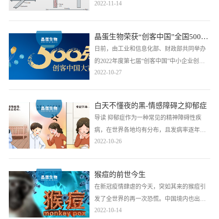
2022-11-14
晶蛋生物荣获“创客中国”全国500强！
日前，由工业和信息化部、财政部共同举办
的2022年度第七届“创客中国”中小企业创新
2022-10-27
创业大赛成功落下帷幕。本大赛以进一步提
升中小企业创新能力和专业化水平，打造创
新型中小企业源头活水为目的。报名参赛并
白天不懂夜的黑-情感障碍之抑郁症
入库的项目超3.7万个，较往年同比增加
导读 抑郁症作为一种常见的精神障碍性疾
18%，大赛在全国共举办区域赛35场、产业
病，在世界各地均有分布，且发病率逐年上
链协同赛道赛6场、重点行业专题赛5场、境
2022-10-26
升。据世卫组织2021年发布的最新报告显
外区……
示，世界上大约……
猴痘的前世今生
在新冠疫情肆虐的今天，突如其来的猴痘引
发了全世界的再一次恐慌。中国境内也出现
2022-10-14
了猴痘病例。9月6日，香港发现首例猴痘输