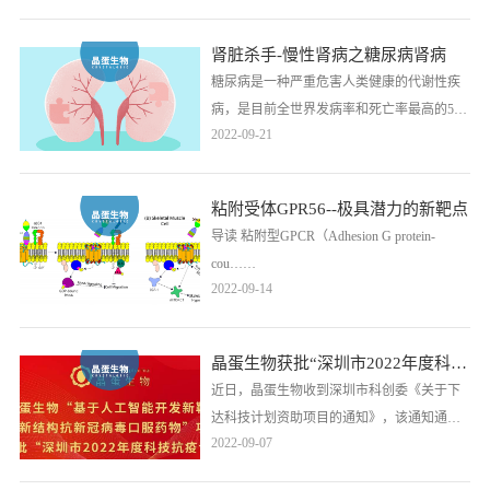
入病例，近日，重庆出现了我国内地首例输
入性猴痘病例的消息又引起了各方极大的关
肾脏杀手-慢性肾病之糖尿病肾病
注。目前还没有针对猴痘病毒感染的特效药
糖尿病是一种严重危害人类健康的代谢性疾
物和疫苗。猴痘病毒正在人与人之间传播，
病，是目前全世界发病率和死亡率最高的5种
并且传染率和致死率较高，开发相关的治疗
2022-09-21
疾病之一。据《2021IDF全球糖尿病地图（第
猴痘病毒的药物……
10版）》显示，中国是世界糖尿病病人最多
的国家。过去的10年间（2011年~2021年），
粘附受体GPR56--极具潜力的新靶点
我国糖尿病患者人数由9000万增加至14000
导读 粘附型GPCR（Adhesion G protein-
万，增幅达56%，其中约7283万名患者尚未
cou……
被确诊，比例高达……
2022-09-14
晶蛋生物获批“深圳市2022年度科技抗疫专项”
近日，晶蛋生物收到深圳市科创委《关于下
达科技计划资助项目的通知》，该通知通过
2022-09-07
了晶蛋生物申报的“抗疫专2022036基于人工
智能开发新靶点或新结构抗新冠病毒口服药