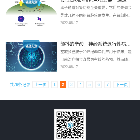
慢性肾病的新靶点-TRP离子通道
限公司“以离子通道为靶点的抗抑郁药物研
离子通道对肾功能至关重要，它们的失调会
发”项目在专家评审团的评审中脱颖而出，荣
导致几种不同的肾脏疾病发生。在肾细胞
获第七届“创客中国”生物医药中小企业创新
2022-08-17
中，离子通道的多样性、蛋白质的瞬时受体
创业……
电位 (TRP) 超家族在维持体内平衡和引起疾
病方面都发挥着重要的作用。
颤抖的辛酸，神经系统退行性病变之帕金森
左旋多巴胺于20世纪60年代应用于临床，是
目前治疗帕金森最为有效的药物，然而随着
2022-08-17
疾病进展，黑质纹状体多巴胺能神经元逐渐
丢失、内源性多巴胺储存和释放能力降低，
使得左旋多巴及其他拟多巴胺类药物的治疗
共79条记录
上一页
1
2
3
4
5
6
7
下一页
效果逐渐减弱，可能出现难以预期的不良反
应。