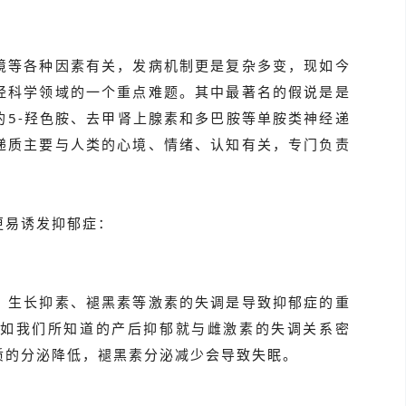
境等各种因素有关，发病机制更是复杂多变，现如今
经科学领域的一个重点难题。其中最著名的假说是是
的5-羟色胺、去甲肾上腺素和多巴胺等单胺类神经递
递质主要与人类的心境、情绪、认知有关，专门负责
更易诱发抑郁症：
、生长抑素、褪黑素等激素的失调是导致抑郁症的重
如我们所知道的产后抑郁就与雌激素的失调关系密
质的分泌降低，褪黑素分泌减少会导致失眠。