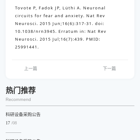
Tovote P, Fadok JP, Lüthi A. Neuronal
circuits for fear and anxiety. Nat Rev
Neurosci. 2015 Jun;16(6):317-31. doi:
10.1038/nrn3945. Erratum in: Nat Rev
Neurosci. 2015 Jul;16(7):439. PMID:
25991441.
上一篇
下一篇
热门推荐
Recommend
科研设备采购公告
17
/08