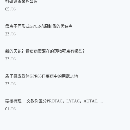
科研设备采购公告
05
/06
盘点不同形式GPCR抗原制备的优缺点
23
/06
新的天花？猴痘病毒潜在的药物靶点有哪些？
23
/06
质子感应受体GPR65在疾病中的用武之地
23
/06
硬核梳理|一文教你区分PROTAC，LYTAC，AUTAC.....
01
/06