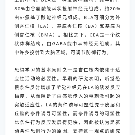
80%由谷氨酸能棘状投射神经元组成，约20%
由γ-氨基丁酸能神经元组成。BLA可细分为外
侧杏仁核（LA）、基底杏仁核（BA）和基底内
侧杏仁核（BMA）。相比之下，CEA是一个纹
状体样结构，由GABA能中棘神经元组成，其
中许多投射到大脑区域，可调节防御行为。
恐惧学习的基本原则之一是杏仁核内依赖于适
应性活动的必要性。早期的研究表明，听觉恐
惧条件反射增加了听觉神经元在LA的诱发反应
幅度，从而阻断了由感觉传入的电刺激引起的
突触适应性。LA的条件诱导可塑性先于皮层和
丘脑的条件诱导可塑性，而条件诱导的可塑性
比条件行为反应发展得更快，因此被认为是驱
动条件恐惧行为的原因。支持这一观点的研究