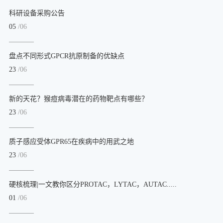
科研设备采购公告
05
/06
盘点不同形式GPCR抗原制备的优缺点
23
/06
新的天花？猴痘病毒潜在的药物靶点有哪些？
23
/06
质子感应受体GPR65在疾病中的用武之地
23
/06
硬核梳理|一文教你区分PROTAC，LYTAC，AUTAC.....
01
/06