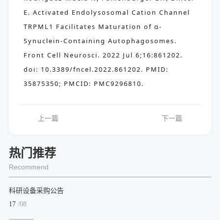
E. Activated Endolysosomal Cation Channel
TRPML1 Facilitates Maturation of α-
Synuclein-Containing Autophagosomes.
Front Cell Neurosci. 2022 Jul 6;16:861202.
doi: 10.3389/fncel.2022.861202. PMID:
35875350; PMCID: PMC9296810.
上一篇
下一篇
热门推荐
Recommend
科研设备采购公告
17
/08