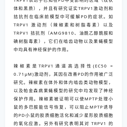
体和黑质），并且有研究证实TRPV1激动剂和
拮抗剂在临床前模型中可缓解PD的症状。如
TRPV1 激动剂（辣椒素和树脂毒素）以及
TRPV1 拮抗剂（AMG9810、油酰乙醇酰胺和
碘树脂毒素），它们在啮齿动物以及果蝇模型
中均具有神经保护的作用。
辣椒素是TRPV1通道高选择性(EC50 =
0.71μM)激动剂，其因在改善PD的作用被广泛
研究。辣椒素在体外和体内啮齿类动物模型，
以及帕金森病果蝇模型的研究中均发现了神经
保护作用。辣椒素被证明可以使MPTP处理小
鼠的多巴胺能信号恢复，可以阻止MPTP诱导
的PD小鼠的胶质细胞活化和减少星形胶质细胞
的氧化应激。另外有研究表明其对 TRPV1 的