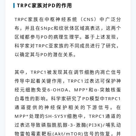
TRPC家族对PD的作用
TRPC家族在中枢神经系统（CNS）中广泛分
布，并且在SNpc和纹状体区域高表达，这两个
区域都参与PD的病理生理学。基于上述发现，
科学家对TRPC亚家族的不同成员进行了研究，
以确定其与PD的潜在关系。
其中，TRPC1被发现其在调节细胞内凋亡信号
传导中起着关键作用，TRPC1过表达可保护神
经元细胞免受6-OHDA、MPP
+
和α-突触核蛋
白毒性的影响。科学家研究了PD模型中TRPC1
通道提供的神经保护相关的下游信号。在
MPP
+
处理的SH-SY5Y细胞中，TRPC1通道的
过表达导致磷脂酰肌醇-3-激酶(PI3K)/哺乳动
物雷帕霉素靶标(Akt/mTOR)信号的恢复，并