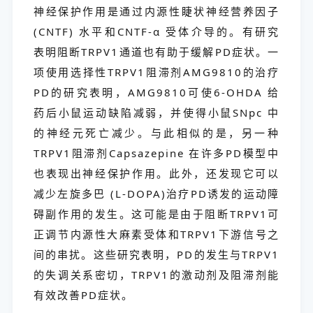
神经保护作用是通过内源性睫状神经营养因子
(CNTF) 水平和CNTF-α 受体介导的。有研究
表明阻断TRPV1通道也有助于缓解PD症状。一
项使用选择性TRPV1阻滞剂AMG9810的治疗
PD的研究表明，AMG9810可使6-OHDA 给
药后小鼠运动缺陷减弱，并使得小鼠SNpc 中
的神经元死亡减少。与此相似的是，另一种
TRPV1阻滞剂Capsazepine 在许多PD模型中
也表现出神经保护作用。此外，还发现它可以
减少左旋多巴 (L-DOPA)治疗PD诱发的运动障
碍副作用的发生。这可能是由于阻断TRPV1可
正调节内源性大麻素受体和TRPV1下游信号之
间的串扰。这些研究表明，PD的发生与TRPV1
的失调关系密切，TRPV1的激动剂及阻滞剂能
有效改善PD症状。