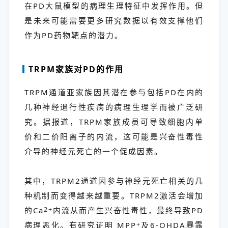
在PD大鼠模型的病理生理特征中发挥作用。但
是未来可能需要更多研究数据以有效支撑他们
作为PD药物靶点的潜力。
TRPM家族对PD的作用
TRPM通道亚家族因其潜在参与包括PD在内的
几种神经退行性疾病的病理生理学而被广泛研
究。据报道，TRPM家族成员可导致细胞内单
价和二价阳离子的内流，这可能是兴奋性毒性
介导的神经元死亡的一个促成因素。
其中，TRPM2通道因参与神经元死亡相关的几
种机制而变得越来越重要。TRPM2激活会增加
的Ca
2+
内流从而产生兴奋性毒性，最终导致PD
病理恶化。有研究证明 MPP
+
及6-OHDA暴露