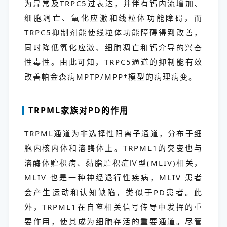
为异常及TRPC5过表达，并伴有钙内流增加、
细胞凋亡、氧化应激和线粒体功能障碍，而
TRPC5抑制剂能使线粒体功能障碍得到改善，
同时降低氧化应激、细胞凋亡和钙介导的兴奋
性毒性。由此可知，TRPC5通道的抑制能有效
改善帕金森病MPTP/MPP
+
模型的病理病变。
TRPML家族对PD的作用
TRPML通道为非选择性阳离子通道，分布于细
胞内核内体和溶酶体上。TRPML1的突变也与
溶酶体贮积病、黏脂贮积症Ⅳ型(MLIV)相关，
MLIV 也是一种神经退行性疾病，MLIV 患者
会产生运动和认知缺陷，类似于PD患者。此
外，TRPML1在自噬相关信号传导中发挥的重
要作用，使其成为细胞存活的重要通道。尽管