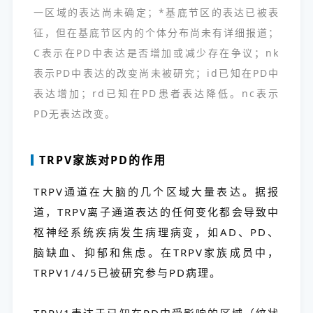
一区域的表达尚未确定；*基底节区的表达已被表
征，但在基底节区内的个体分布尚未有详细报道；
C表示在PD中表达是否增加或减少存在争议；nk
表示PD中表达的改变尚未被研究；id已知在PD中
表达增加；rd已知在PD患者表达降低。nc表示
PD无表达改变。
TRPV家族对PD的作用
TRPV通道在大脑的几个区域大量表达。据报
道，TRPV离子通道表达的任何变化都会导致中
枢神经系统疾病发生病理病变，如AD、PD、
脑缺血、抑郁和焦虑。在TRPV家族成员中，
TRPV1/4/5已被研究参与PD病理。
TRPV1表达于已知在PD中受影响的区域（纹状