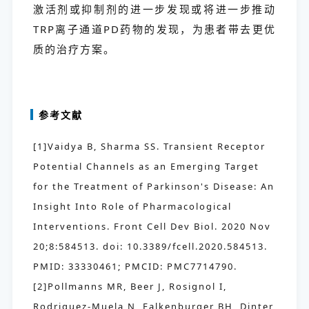
激活剂或抑制剂的进一步发现或将进一步推动
TRP离子通道PD药物的发现，为患者带去更优
质的治疗方案。
参考文献
[1]Vaidya B, Sharma SS. Transient Receptor
Potential Channels as an Emerging Target
for the Treatment of Parkinson's Disease: An
Insight Into Role of Pharmacological
Interventions. Front Cell Dev Biol. 2020 Nov
20;8:584513. doi: 10.3389/fcell.2020.584513.
PMID: 33330461; PMCID: PMC7714790.
[2]Pollmanns MR, Beer J, Rosignol I,
Rodriguez-Muela N, Falkenburger BH, Dinter