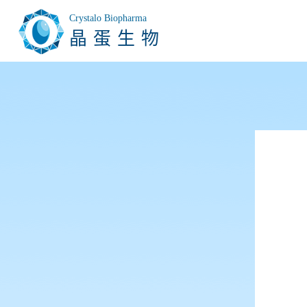
Crystalo Biopharma
晶蛋生物