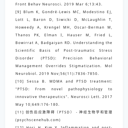
Front Behav Neurosci. 2019 Mar 6;13:43.
[9] Blum K, Gondré-Lewis MC, Modestino EJ,
Lott L, Baron D, Siwicki D, McLaughlin T,
Howeedy A, Krengel MH, Oscar-Berman M,
Thanos PK, Elman I, Hauser M, Fried L,
Bowirrat A, Badgaiyan RD. Understanding the
Scientific Basis of Post-traumatic Stress
Disorder (PTSD): Precision Behavioral
Management Overrides Stigmatization. Mol
Neurobiol. 2019 Nov;56(11):7836-7850.
[10] Sessa B. MDMA and PTSD treatment:
"PTSD: From novel pathophysiology to
innovative therapeutics". Neurosci Lett. 2017
May 10;649:176-180.
[11] 创伤后应激障碍（PTSD） - 神经生物学和管理
(psychscenehub.com)
[12] Hori H, Kim Y. Inflammation and post-