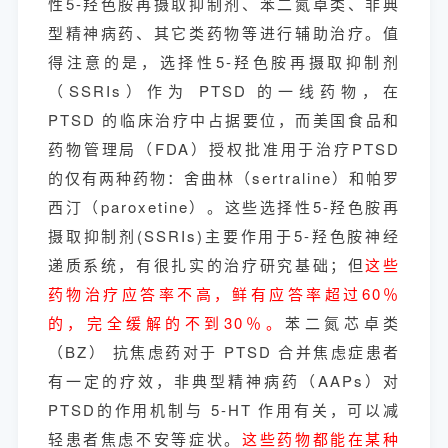
性5-羟色胺再摄取抑制剂、苯二氮卓类、非典
型精神病药、其它类药物等进行辅助治疗。值
得注意的是，选择性5-羟色胺再摄取抑制剂
（SSRIs）作为 PTSD 的一线药物，在
PTSD 的临床治疗中占据要位，而美国食品和
药物管理局（FDA）授权批准用于治疗PTSD
的仅有两种药物：舍曲林（sertraline）和帕罗
西汀（paroxetine）。这些选择性5-羟色胺再
摄取抑制剂(SSRIs)主要作用于5-羟色胺神经
递质系统，有很扎实的治疗研究基础；但
这些
药物治疗应答率不高，鲜有应答率超过60％
的，完全缓解的不到30％。
苯二氮芯卓类
（BZ） 抗焦虑药对于 PTSD 合并焦虑症患者
有一定的疗效，非典型精神病药（AAPs）对
PTSD的作用机制与 5-HT 作用有关，可以减
轻患者焦虑不安等症状。
这些药物都能在某种