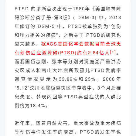
PTSD 的诊断首次出现于1980年《美国精神障
碍诊断分类手册-第3版》( DSM-3) 中，2013
年修订的 DSM-5 中，PTSD被单独列为“创伤
和压力相关的疾病”，之后关于 PTSD的研究也
越来越多。
据ACS美国化学会数据目前全球患
有创伤后应激障碍(PTSD)约有2.84亿人
[1]
。
而我国伍志刚、张本等分别对洞庭湖严重洪涝
灾区成人和唐山大地震所致孤儿PTSD发病率
调查情况显示为33.89%和23%。2008年
“5.12”汶川地震极重灾区幸存者中，3个月后罹
患失眠、梦现闪回等PTSD典型症状的人群比
例约为18.4%。
近年来，随着自然灾害、重大事故及重大疾病
等创伤事件发生率的增高，PTSD的发生率也