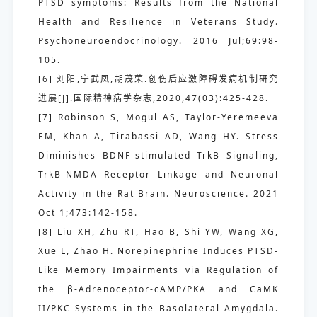
PTSD symptoms: Results from the National
Health and Resilience in Veterans Study.
Psychoneuroendocrinology. 2016 Jul;69:98-
105.
[6] 刘阳,宁武凤,胡茂荣.创伤后应激障碍发病机制研究
进展[J].国际精神病学杂志,2020,47(03):425-428.
[7] Robinson S, Mogul AS, Taylor-Yeremeeva
EM, Khan A, Tirabassi AD, Wang HY. Stress
Diminishes BDNF-stimulated TrkB Signaling,
TrkB-NMDA Receptor Linkage and Neuronal
Activity in the Rat Brain. Neuroscience. 2021
Oct 1;473:142-158.
[8] Liu XH, Zhu RT, Hao B, Shi YW, Wang XG,
Xue L, Zhao H. Norepinephrine Induces PTSD-
Like Memory Impairments via Regulation of
the β-Adrenoceptor-cAMP/PKA and CaMK
II/PKC Systems in the Basolateral Amygdala.