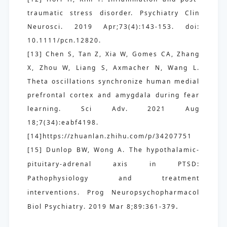
traumatic stress disorder. Psychiatry Clin
Neurosci. 2019 Apr;73(4):143-153. doi:
10.1111/pcn.12820.
[13] Chen S, Tan Z, Xia W, Gomes CA, Zhang
X, Zhou W, Liang S, Axmacher N, Wang L.
Theta oscillations synchronize human medial
prefrontal cortex and amygdala during fear
learning. Sci
Adv. 2021 Aug
18;7(34):eabf4198.
[14]https://zhuanlan.zhihu.com/p/34207751
[15] Dunlop BW, Wong A. The hypothalamic-
p
ituitary-adrenal axis in PTSD:
Pathophysiology and treatment
interventions. Prog Neuropsychopharmacol
.
Biol Psychiatry. 2019 Mar 8;89:361-379