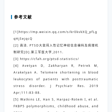
参考文献
[1]https://mp.weixin.qq.com/s/kr0kvkXQ_pfLg
qHjSejqcQ
[2] 高洁. PTSD大鼠闯入性记忆神经信息编码及病理机
制研究[D].第三军医大学,2011.
[3] https://cfah.org/ptsd-statistics/
[4] Avetyan D, Zakharyan R, Petrek M,
Arakelyan A. Telomere shortening in blood
leukocytes of patients with posttraumatic
stress disorder. J Psychiatr Res. 2019
Apr;111:83-88.
[5] Watkins LE, Han S, Harpaz-Rotem I, et al.
FKBP5 polymorphisms, childhood abuse, and