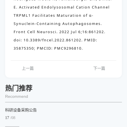
E. Activated Endolysosomal Cation Channel
TRPML1 Facilitates Maturation of α-
Synuclein-Containing Autophagosomes.
Front Cell Neurosci. 2022 Jul 6;16:861202.
doi: 10.3389/fncel.2022.861202. PMID:
35875350; PMCID: PMC9296810.
上一篇
下一篇
热门推荐
Recommend
科研设备采购公告
17
/08