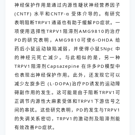
神经保护作用是通过内源性睫状神经营养因子
(CNTF) 水平和CNTF-α 受体介导的。有研究
表明阻断TRPV1通道也有助于缓解PD症状。一
项使用选择性TRPV1阻滞剂AMG9810的治疗
PD的研究表明，AMG9810可使6-OHDA 给
药后小鼠运动缺陷减弱，并使得小鼠SNpc 中
的神经元死亡减少。与此相似的是，另一种
TRPV1阻滞剂Capsazepine 在许多PD模型中
也表现出神经保护作用。此外，还发现它可以
减少左旋多巴 (L-DOPA)治疗PD诱发的运动障
碍副作用的发生。这可能是由于阻断TRPV1可
正调节内源性大麻素受体和TRPV1下游信号之
间的串扰。这些研究表明，PD的发生与TRPV1
的失调关系密切，TRPV1的激动剂及阻滞剂能
有效改善PD症状。