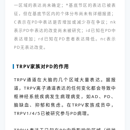
一区域的表达尚未确定；*基底节区的表达已被表
征，但在基底节区内的个体分布尚未有详细报道；
C表示在PD中表达是否增加或减少存在争议；nk
表示PD中表达的改变尚未被研究；id已知在PD中
表达增加；rd已知在PD患者表达降低。nc表示
PD无表达改变。
TRPV家族对PD的作用
TRPV通道在大脑的几个区域大量表达。据报
道，TRPV离子通道表达的任何变化都会导致中
枢神经系统疾病发生病理病变，如AD、PD、
脑缺血、抑郁和焦虑。在TRPV家族成员中，
TRPV1/4/5已被研究参与PD病理。
TRPV1表达于已知在PD中受影响的区域（纹状