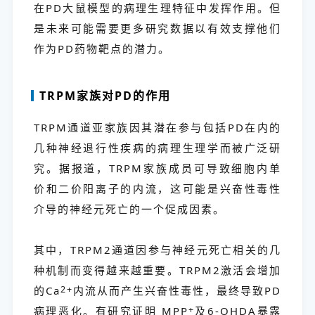
在PD大鼠模型的病理生理特征中发挥作用。但
是未来可能需要更多研究数据以有效支撑他们
作为PD药物靶点的潜力。
TRPM家族对PD的作用
TRPM通道亚家族因其潜在参与包括PD在内的
几种神经退行性疾病的病理生理学而被广泛研
究。据报道，TRPM家族成员可导致细胞内单
价和二价阳离子的内流，这可能是兴奋性毒性
介导的神经元死亡的一个促成因素。
其中，TRPM2通道因参与神经元死亡相关的几
种机制而变得越来越重要。TRPM2激活会增加
的Ca
2+
内流从而产生兴奋性毒性，最终导致PD
病理恶化。有研究证明 MPP
+
及6-OHDA暴露