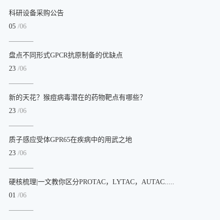
科研设备采购公告
05
/06
盘点不同形式GPCR抗原制备的优缺点
23
/06
新的天花？猴痘病毒潜在的药物靶点有哪些？
23
/06
质子感应受体GPR65在疾病中的用武之地
23
/06
硬核梳理|一文教你区分PROTAC，LYTAC，AUTAC.....
01
/06