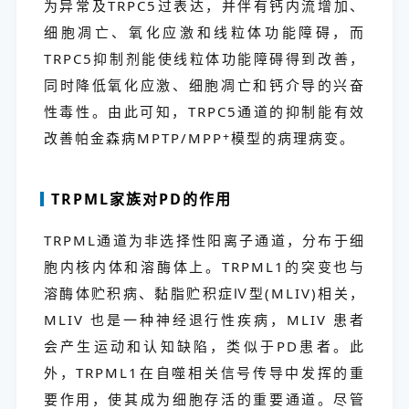
为异常及TRPC5过表达，并伴有钙内流增加、
细胞凋亡、氧化应激和线粒体功能障碍，而
TRPC5抑制剂能使线粒体功能障碍得到改善，
同时降低氧化应激、细胞凋亡和钙介导的兴奋
性毒性。由此可知，TRPC5通道的抑制能有效
改善帕金森病MPTP/MPP
+
模型的病理病变。
TRPML家族对PD的作用
TRPML通道为非选择性阳离子通道，分布于细
胞内核内体和溶酶体上。TRPML1的突变也与
溶酶体贮积病、黏脂贮积症Ⅳ型(MLIV)相关，
MLIV 也是一种神经退行性疾病，MLIV 患者
会产生运动和认知缺陷，类似于PD患者。此
外，TRPML1在自噬相关信号传导中发挥的重
要作用，使其成为细胞存活的重要通道。尽管