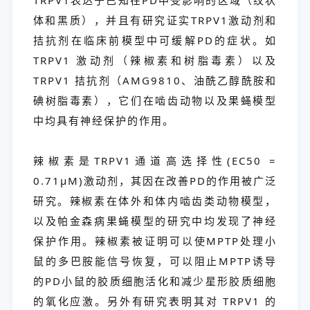
体和黑质），并且有研究证实TRPV1激动剂和
拮抗剂在临床前模型中可缓解PD的症状。如
TRPV1 激动剂（辣椒素和树脂毒素）以及
TRPV1 拮抗剂（AMG9810、油酰乙醇酰胺和
碘树脂毒素），它们在啮齿动物以及果蝇模型
中均具有神经保护的作用。
辣椒素是TRPV1通道高选择性(EC50 =
0.71μM)激动剂，其因在改善PD的作用被广泛
研究。辣椒素在体外和体内啮齿类动物模型，
以及帕金森病果蝇模型的研究中均发现了神经
保护作用。辣椒素被证明可以使MPTP处理小
鼠的多巴胺能信号恢复，可以阻止MPTP诱导
的PD小鼠的胶质细胞活化和减少星形胶质细胞
的氧化应激。另外有研究表明其对 TRPV1 的