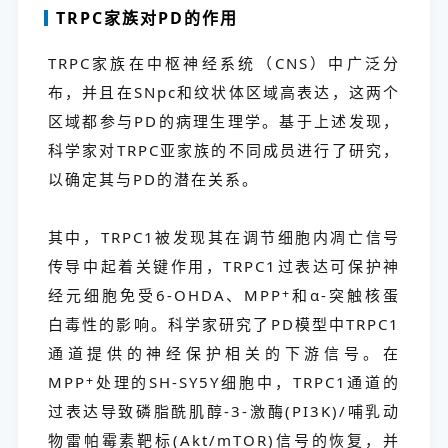
TRPC家族对PD的作用
TRPC家族在中枢神经系统（CNS）中广泛分
布，并且在SNpc和纹状体区域高表达，这两个
区域都参与PD的病理生理学。基于上述发现，
科学家对TRPC亚家族的不同成员进行了研究，
以确定其与PD的潜在关系。
其中，TRPC1被发现其在调节细胞内凋亡信号
传导中起着关键作用，TRPC1过表达可保护神
经元细胞免受6-OHDA、MPP
+
和α-突触核蛋
白毒性的影响。科学家研究了PD模型中TRPC1
通道提供的神经保护相关的下游信号。在
MPP
+
处理的SH-SY5Y细胞中，TRPC1通道的
过表达导致磷脂酰肌醇-3-激酶(PI3K)/哺乳动
物雷帕霉素靶标(Akt/mTOR)信号的恢复，并