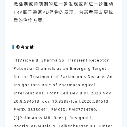
激活剂或抑制剂的进一步发现或将进一步推动
TRP离子通道PD药物的发现，为患者带去更优
质的治疗方案。
参考文献
[1]Vaidya B, Sharma SS. Transient Receptor
Potential Channels as an Emerging Target
for the Treatment of Parkinson's Disease: An
Insight Into Role of Pharmacological
Interventions. Front Cell Dev Biol. 2020 Nov
20;8:584513. doi: 10.3389/fcell.2020.584513.
PMID: 33330461; PMCID: PMC7714790.
[2]Pollmanns MR, Beer J, Rosignol I,
Rodriguez-Muela N, Falkenburger BH, Dinter