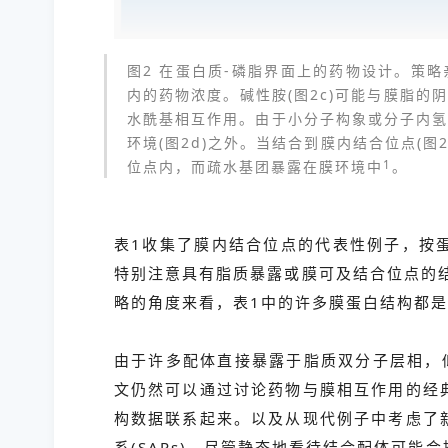
图2 在蛋白质-磷脂界面上的药物设计。策略亲
内的药物浓度。碱性胺(图2c)可能与膜脂
水酰基相互作用。由于小分子构象或分子内
环境(图2d)之外。当结合到膜内结合位点(
位点内，而疏水基团暴露在膜环境中
1
。
表1收集了膜内结合位点的代表性例子，按蛋
特别注意具有脂质暴露或膜可及结合位点的结
略的角度来看，表1中的许多膜蛋白结构都
由于许多配体直接暴露于脂质双分子层相，
文仍然可以通过讨论药物与膜相互作用的经
构数据联系起来。以及从现代例子中考虑了
系(SARs)。尽管静态地看待结合配体可