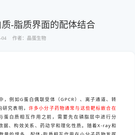
质-脂质界面的配体结合
-04
作者：晶蛋生物
中，例如G蛋白偶联受体（GPCR）、离子通道、转
构研究表明，
许多小分子药物通常与这些靶标嵌合在
与蛋白质相互作用之前，需要先在磷脂层中进行分
据、构效关系、药动学和理化性质。随着X-ray和
数量的增多，配体-脂质相互作用在小分子药物发挥