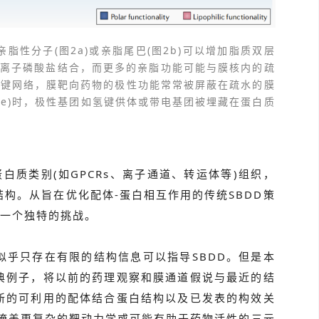
脂性分子(图2a)或亲脂尾巴(图2b)可以增加脂质双层
的阴离子磷酸盐结合，而更多的亲脂功能可能与膜核内的疏
氢键网络，膜靶向药物的极性功能常常被屏蔽在疏水的膜
图2e)时，极性基团如氢键供体或带电基团被埋藏在蛋白质
白质类别(如GPCRs、离子通道、转运体等)组织，
构。从旨在优化配体-蛋白相互作用的传统SBDD策
是一个独特的挑战。
似乎只存在有限的结构信息可以指导SBDD。但是本
典例子，将以前的药理观察和膜通道假说与最近的结
新的可利用的配体结合蛋白结构以及已发表的构效关
能会掩盖更复杂的靶动力学或可能有助于药物活性的三元