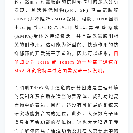
药。然而，对氯胺酮的抗抑郁作用的深入分析
发现，其活性代谢物(2R，6R)-羟基氯胺酮
(HNK)并不阻断NMDA受体。相反，HNK显示
出α-氨基-3-羟基-5-甲基-4-异恶唑丙酸
(AMPA)受体的持续激活，并且缺乏氯胺酮相
关的副作用。这可能为新型的、快速作用的抗
抑郁药的开发铺平了道路。因此可以想象，
目
前归类为 Tclin 或 Tchem 的一些离子通道在
MoA 和药物特异性方面需要进一步说明。
而阐明Tdark离子通道的部分困难是生理环境
的复制和蛋白质在适当的异聚体、成孔功能复
合物中的表达。目前，还没有可扩展的系统来
研究功能复合物的定位。此外，大多数离子通
道具有冗余功能的类似物。这也大大延迟了我
们了解体内离子通道功能及其在人类健康中的