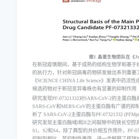
图
1
晶蛋生物团队在《
J
在新冠疫情期间，基于成熟的结构生物学和基于
的执行力，针对新冠病毒药物研发做出系列重要
《
SCIENCE CHINA Life
Science
》
发表中药活性
候选药物对于新冠变异毒株也有显著的抑制作用
研究
发现
PF-07321332
对
SARS-CoV-2
的
主蛋白酶
SARS-CoV
和
MERS-CoV
的主蛋白酶有广谱的抑
析了
SARS-CoV-2
主蛋白酶与
PF-07321332 (PFMp
研究
发现主蛋白酶域
I
和
II
之间裂隙中的狭长空腔
S1
、
S2
和
S4
，除了典型的共价相互作用外，
PF-0
抑制剂相比，其抑制性更强，
进一步解释了
辉瑞
P