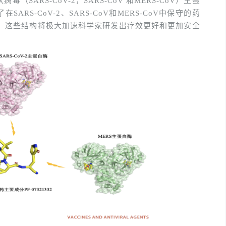
状病毒（
SARS-CoV-2
，
SARS-CoV
和
MERS-CoV
）主蛋
了在
SARS-CoV-2
、
SARS-CoV
和
MERS-CoV
中保守的药
，这些结构将极大加速科学家研发出疗效更好和更加安全