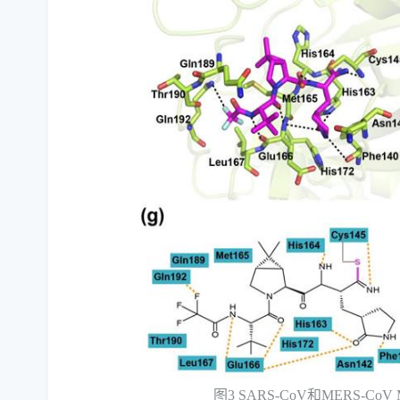
图
3 SARS-CoV
和
MERS-CoV 