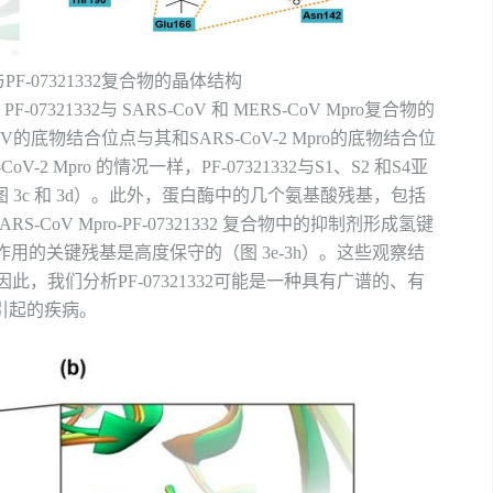
与
PF-07321332
复合物的晶体结构
了
PF-07321332
与
SARS-CoV
和
MERS-CoV Mpro
复合物的
oV
的底物结合位点与其和
SARS-CoV-2 Mpro
的底物结合位
CoV-2 Mpro
的情况一样，
PF-07321332
与
S1
、
S2
和
S4
亚
图
3c
和
3d
）。此外，蛋白酶中的几个氨基酸残基，包括
ARS-CoV Mpro-PF-07321332
复合物中的抑制剂形成氢键
作用的关键残基是高度保守的（图
3e-3h
）。这些观察结
因此，我们分析
PF-07321332
可能是一种具有广谱的、有
引起的疾病。