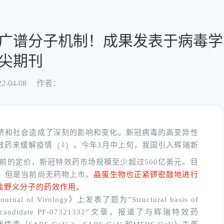
广谱分子机制！成果发表于病毒学
尖期刊
-04-08
作者：
济和社会造成了深刻的影响和变化。新冠病毒的高变异性
1
效药来缓解
疫情
。今年
3月中上旬，我国引入辉瑞新
（
）
目前的定价，新冠特效药市场规模至少超过500亿美元。目
，但是当前尚无药物上市。
晶蛋生物也正紧锣密鼓地进行
盐野义分子的药效作用。
Journal of Virology
》上发表了题为
”Structural basis of
 candidate PF-07321332”
文章，报道了与辉瑞特效药