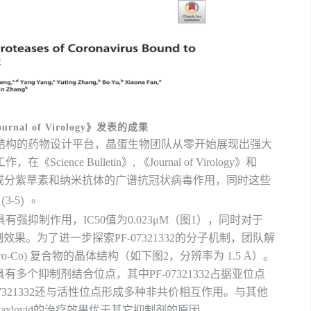
ournal of Virology
》发表的成果
结构的药物设计平台，晶蛋生物团队从零开始展现出强大
工作，在
《
Science
Bulletin
》
,
《
Journal
of Virology
》
和
成分紫草素和纳米抗体的广谱抗冠状病毒作用，同时这些
。
3-5
（
）
具有强抑制作用，
IC50
值为
0.023μM
（图
1
），
同时对于
制效果。
为了进一步探索
PF-07321332
的
分子机
制，
团队
解
ro-Co)
复合物的晶体结构（如下图
2
，分辨率为
1.5 Å
）。
具有多个抑制剂结合位点，其中
PF-07321332
占据
亚
位点
7321332
还与活性位点形成多种非共价相互作用。与其他
axlovid
的治疗效果优于其它抑制剂
的原因
。