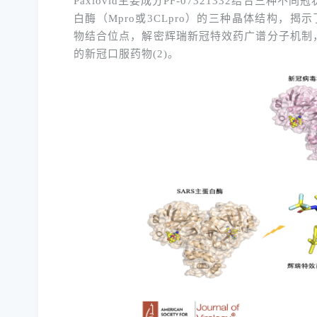
Paxlovid
主要成分
PF-07321332
结合三种不同冠
白酶（
Mpro
或
3CLpro
）的三种晶体结构，揭示
物结合位点，解密辉瑞新冠特效药广谱分子机制
(2)
的新冠口服药物
。