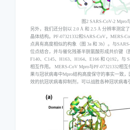
图
2 SARS-CoV-2 Mpro
另外，我们还分别以
2.0 Å
和
2.5 Å
分辨率测定
晶体结构。
PF-07321332
和
SARS-CoV
，
MERS-C
点具有高度相似的构象（图
3a
和
3b
）。与
SARS-
位点结合，并与催化残基半胱氨酸形成共价键（
F140
、
C145
、
H163
、
H164
、
E166
和
Q192
，与
S
相互作用。
MERS-CoV Mpro
与
PF-07321332
相互
果与冠状病毒中
Mpro
结构高度保守的事实一致，
效的抗冠状病毒抑制剂，可以战胜各种冠状病毒