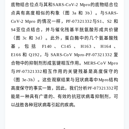
底物结合位点与其和
SARS-CoV-2 Mpro
的底物结合位
点具有高度相似的构象（图
3a
和
3b
）。与
SARS-
CoV-2 Mpro
的情况一样，
PF-07321332
与
S1
、
S2
和
S4
亚位点结合，并与催化残基半胱氨酸形成共价键
（图
3c
和
3d
）。此外，蛋白酶中的几个氨基酸残
基，包括
F140
、
C145
、
H163
、
H164
、
E166
和
Q192
，与
SARS-CoV Mpro-PF-07321332
复
合物中的抑制剂形成氢键相互作用。
MERS-CoV Mpro
与
PF-07321332
相互作用的关键残基是高度保守的
（图
3e-3h
）。这些观察结果与冠状病毒中
Mpro
结构
高度保守的事实一致，因此，我们分析
PF-07321332
可
能是一种具有广谱的、有效的抗冠状病毒抑制剂，可
以战胜各种冠状病毒引起的疾病。
-