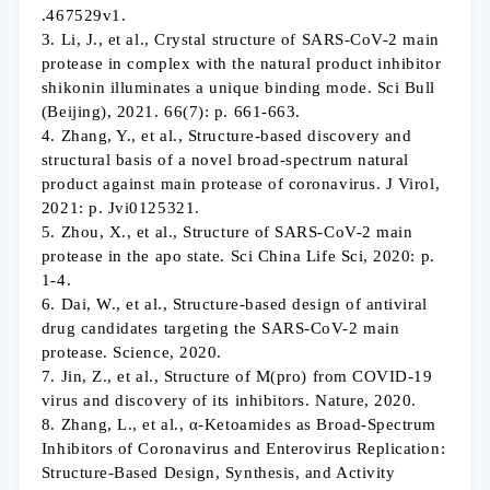
.467529v1.
3. Li, J., et al., Crystal structure of SARS-CoV-2 main
protease in complex with the natural product inhibitor
shikonin illuminates a unique binding mode. Sci Bull
(Beijing), 2021. 66(7): p. 661-663.
4. Zhang, Y., et al., Structure-based discovery and
structural basis of a novel broad-spectrum natural
product against main protease of coronavirus. J Virol,
2021: p. Jvi0125321.
5. Zhou, X., et al., Structure of SARS-CoV-2 main
protease in the apo state. Sci China Life Sci, 2020: p.
1-4.
6. Dai, W., et al., Structure-based design of antiviral
drug candidates targeting the SARS-CoV-2 main
protease. Science, 2020.
7. Jin, Z., et al., Structure of M(pro) from COVID-19
virus and discovery of its inhibitors. Nature, 2020.
8. Zhang, L., et al., α-Ketoamides as Broad-Spectrum
Inhibitors of Coronavirus and Enterovirus Replication:
Structure-Based Design, Synthesis, and Activity