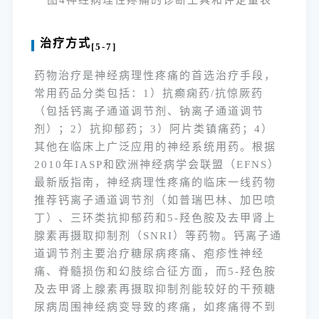
图4神经病理性疼痛的诊断工具和评定量表
治疗方式
[5-7]
药物治疗是神经病理性疼痛的首选治疗手段，
常用药品分类包括：1）抗癫痫药/抗惊厥药
（包括钙离子通道调节剂、钠离子通道调节
剂）；2）抗抑郁药；3）阿片类镇痛药；4）
其他在临床上广泛应用的神经系统用药。根据
2010年IASP和欧洲神经病学会联盟（EFNS）
最新版指南，神经病理性疼痛的临床一线药物
推荐钙离子通道调节剂（如普瑞巴林、加巴喷
丁）、三环类抗抑郁药和5-羟色胺及去甲肾上
腺素再摄取抑制剂（SNRI）等药物。钙离子通
道调节剂主要治疗糖尿病疼痛、疱疹性神经
痛、脊髓损伤和幻肢综合征方面，而5-羟色胺
及去甲肾上腺素再摄取抑制剂能较好的干预糖
尿病周围神经病变导致的疼痛，如疼痛得不到