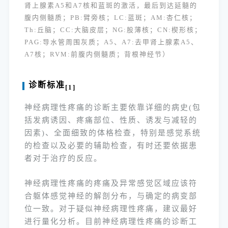
肾上腺素A5和A7核和蓝斑的激活，最后到达延髓的
腹内侧髓质；PB:臂旁核；LC:蓝斑；AM:杏仁核；
Th:丘脑
；CC:大脑皮层；NG:股薄核；CN:楔形核；
PAG:导水管周围灰质；A5、A7:去甲肾上腺素A5、
A7核；RVM:前腹内侧髓质；背根神经节）
诊断标准
[1]
神经病理性疼痛的诊断主要依靠详细的病史(包
括发病诱因、疼痛部位、性质、诱发与减轻的
因素)、全面细致的体格检查，特别是感觉系统
的检查以及必要的辅助检查，有时还要依据患
者对于治疗的反应。
神经病理性疼痛的疼痛及异常感觉区域应该符
合躯体感觉神经的解剖分布，与确定的病变部
位一致。对于疑似神经病理性疼痛，建议最好
进行量化分析。目前神经病理性疼痛的诊断工