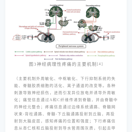
图3神经病理性疼痛的主要机制
[4]
（主要机制外周敏化、中枢敏化、下行抑制系统的失
能、脊髓胶质细胞的活化、离子通道的改变等。各种
刺激导致神经损伤，进而引发异位放电并诱导外周敏
化；痛觉信息通过A和C纤维传递到脊髓，并由脊髓中
的神经元整合；疼痛信息通过边缘系统通路、脊髓网
状束-背柱通路、脊髓-下丘脑通路投射到丘脑，再投
射到大脑皮层，感知疼痛的位置和强度；下行疼痛信
息从杏仁核和丘脑投射到导水管周围灰质，引起去甲