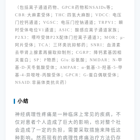
（包括离子通道药物、GPCR药物和NSAIDs等；
CBR:大麻素受体；THC:四氢大麻酚；VDCC: 电压
门控钙通道；VGSC：电压门控钠通道；TRPV1：瞬
时受体电位V1通道；ASIC：酸感应离子通道家族；
P2X3：嘌呤受体P2X配体门控离子通道3；MOR：μ-
阿片受体；TCA：三环类抗抑郁药；SNRI：血清素
去甲肾上腺素再摄取抑制剂；CGRP：降钙素基因相
关蛋白；SP：P物质；Glu:谷氨酸；NMDAR：N-甲
基-D-天冬氨酸受体；AMPAR：α-氨基-3-羟基-5-甲
基-4-异噁唑-丙酸受体；GPCR：G-蛋白偶联受体；
NSAID:非甾体类抗炎药）
小结
神经病理性疼痛是一种临床上常见的疾病，不
仅对患者个人造成了巨大的影响，也对整个社
会造成了一定的负担，需要采取措施来降低这
种影响。然而现有的病理性疼痛治疗方法仍存