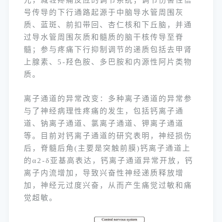
元，减轻疼痛反应的调节系统；调节伤害性信
号传导的下行通路起源于中脑导水管周围灰
质、蓝斑、前扣带回、杏仁核和下丘脑，并通
过导水管周围灰质和髓质的脑干核传导至脊
髓；参与疼痛下行抑制调节的递质包括去甲肾
上腺素、5-羟色胺、多巴胺和内源性阿片类物
质。
离子通道的异常改变：多种离子通道的异常参
与了神经病理性疼痛的发生，包括钙离子通
道、钠离子通道、氯离子通道、钾离子通道
等。目前对钙离子通道的研究表明，神经损伤
后，脊髓后角(主要是突触前膜)钙离子通道上
的α2-δ亚基高表达，钙离子通道异常开放，钙
离子内流增加，导致兴奋性神经递质释放增
加，神经元过度兴奋，从而产生痛觉过敏和痛
觉超敏。