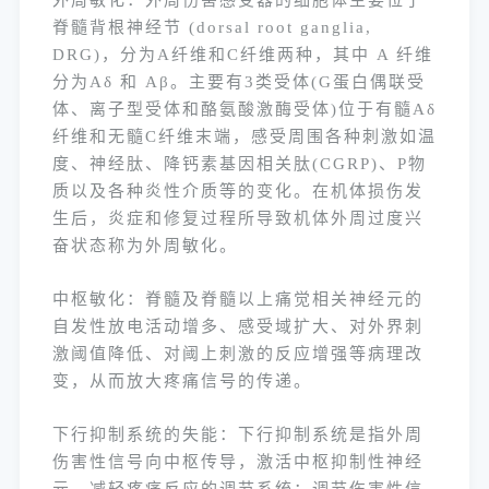
外周敏化：外周伤害感受器的细胞体主要位于
脊髓背根神经节 (dorsal root ganglia,
DRG)，分为A纤维和C纤维两种，其中 A 纤维
分为Aδ 和 Aβ。主要有3类受体(G蛋白偶联受
体、离子型受体和酪氨酸激酶受体)位于有髓Aδ
纤维和无髓C纤维末端，感受周围各种刺激如温
度、神经肽、降钙素基因相关肽(CGRP)、P物
质以及各种炎性介质等的变化。在机体损伤发
生后，炎症和修复过程所导致机体外周过度兴
奋状态称为外周敏化。
中枢敏化：脊髓及脊髓以上痛觉相关神经元的
自发性放电活动增多、感受域扩大、对外界刺
激阈值降低、对阈上刺激的反应增强等病理改
变，从而放大疼痛信号的传递。
下行抑制系统的失能：下行抑制系统是指外周
伤害性信号向中枢传导，激活中枢抑制性神经