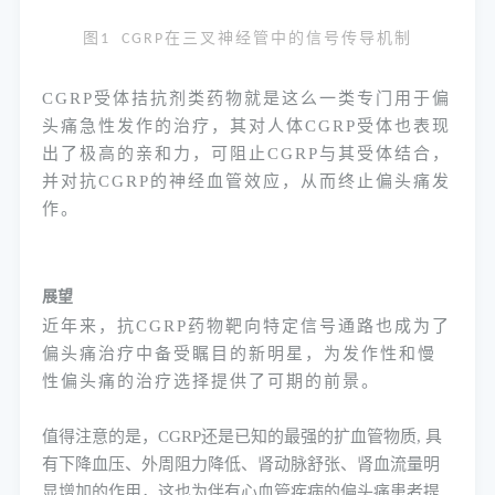
图
在三叉神经管中的信号传导机制
1 CGRP
CGRP受体拮抗剂类药物就是这么一类专门用于偏
头痛急性发作的治疗，其对人体CGRP受体也表现
出了极高的亲和力，可阻止CGRP与其受体结合，
并对抗CGRP的神经血管效应，从而终止偏头痛发
作。
展望
近年来，抗
CGRP药物靶向特定信号通路也成为了
偏头痛治疗中备受瞩目的新明星，为发作性和慢
性偏头痛的治疗选择提供了可期的前景。
值得注意的是，
CGRP还是已知的最强的扩血管物质, 具
有下降血压、外周阻力降低、肾动脉舒张、肾血流量明
显增加的作用，这也为伴有心血管疾病的偏头痛患者提