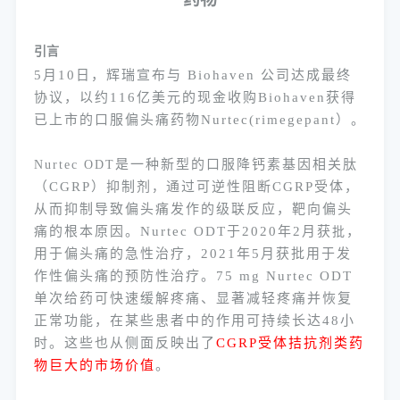
引言
5月10日，辉瑞宣布与 Biohaven 公司达成最终
协议，以约116亿美元的现金收购Biohaven获得
已上市的口服偏头痛药物Nurtec(rimegepant）。
是一种新型的口服降钙素基因相关肽
Nurtec ODT
（
CGRP）抑制剂
通过可逆性阻断
CGRP受体，
，
从而抑制导致偏头痛发作的级联反应，靶向偏头
痛的根本原因。Nurtec ODT于2020年2月获
，
批
用于偏头痛的急性治疗，
2021年5月获批用于发
作性偏头痛的预防性治疗。75 mg Nurtec ODT
单次给药可快速缓解疼痛、显著减轻疼痛并恢复
正常功能，在某些患者中的作用可持续长达48小
时。这些也从侧面反映出了
CGRP受体拮抗剂类药
物巨大的市场价值
。