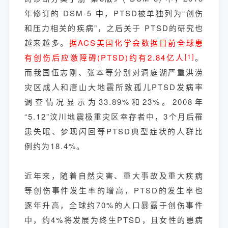
年修订的 DSM-5 中，PTSD被单独列为“创伤
和压力相关的疾病”，之后关于 PTSD的研究也
越来越多。
据ACS美国化学会数据目前全球患
有创伤后应激障碍(PTSD)约有2.84亿人
[1]
。
而我国伍志刚、张本等分别对洞庭湖严重洪涝
灾区成人和唐山大地震所致孤儿PTSD发病率
调查情况显示为33.89%和23%。2008年
“5.12”汶川地震极重灾区幸存者中，3个月后罹
患失眠、梦现闪回等PTSD典型症状的人群比
例约为18.4%。
近年来，随着自然灾害、重大事故及重大疾病
等创伤事件发生率的增高，PTSD的发生率也
逐年升高，全球约70%的人口暴露于创伤事件
中，约4%将发展为终生PTSD，且女性的患病