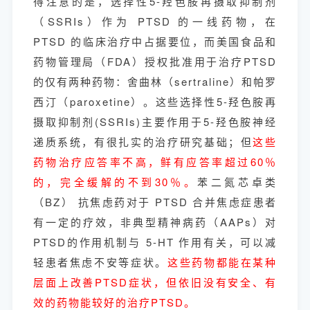
得注意的是，选择性5-羟色胺再摄取抑制剂
（SSRIs）作为 PTSD 的一线药物，在
PTSD 的临床治疗中占据要位，而美国食品和
药物管理局（FDA）授权批准用于治疗PTSD
的仅有两种药物：舍曲林（sertraline）和帕罗
西汀（paroxetine）。这些选择性5-羟色胺再
摄取抑制剂(SSRIs)主要作用于5-羟色胺神经
递质系统，有很扎实的治疗研究基础；但
这些
药物治疗应答率不高，鲜有应答率超过60％
的，完全缓解的不到30％。
苯二氮芯卓类
（BZ） 抗焦虑药对于 PTSD 合并焦虑症患者
有一定的疗效，非典型精神病药（AAPs）对
PTSD的作用机制与 5-HT 作用有关，可以减
轻患者焦虑不安等症状。
这些药物都能在某种
层面上改善PTSD症状，但依旧没有安全、有
效的药物能较好的治疗PTSD。