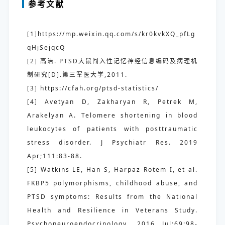
参考文献
[1]https://mp.weixin.qq.com/s/kr0kvkXQ_pfLg
qHjSejqcQ
[2] 高洁. PTSD大鼠闯入性记忆神经信息编码及病理机
制研究[D].第三军医大学,2011.
[3] https://cfah.org/ptsd-statistics/
[4] Avetyan D, Zakharyan R, Petrek M,
Arakelyan A. Telomere shortening in blood
leukocytes of patients with posttraumatic
stress disorder. J Psychiatr Res. 2019
Apr;111:83-88.
[5] Watkins LE, Han S, Harpaz-Rotem I, et al.
FKBP5 polymorphisms, childhood abuse, and
PTSD symptoms: Results from the National
Health and Resilience in Veterans Study.
Psychoneuroendocrinology. 2016 Jul;69:98-