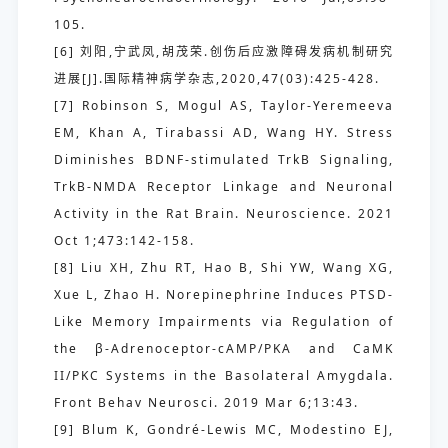
105.
[6] 刘阳,宁武凤,胡茂荣.创伤后应激障碍发病机制研究
进展[J].国际精神病学杂志,2020,47(03):425-428.
[7] Robinson S, Mogul AS, Taylor-Yeremeeva
EM, Khan A, Tirabassi AD, Wang HY. Stress
Diminishes BDNF-stimulated TrkB Signaling,
TrkB-NMDA Receptor Linkage and Neuronal
Activity in the Rat Brain. Neuroscience. 2021
Oct 1;473:142-158.
[8] Liu XH, Zhu RT, Hao B, Shi YW, Wang XG,
Xue L, Zhao H. Norepinephrine Induces PTSD-
Like Memory Impairments via Regulation of
the β-Adrenoceptor-cAMP/PKA and CaMK
II/PKC Systems in the Basolateral Amygdala.
Front Behav Neurosci. 2019 Mar 6;13:43.
[9] Blum K, Gondré-Lewis MC, Modestino EJ,