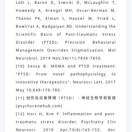
Lott L, Baron D, Siwicki D, McLaughlin T,
Howeedy A, Krengel MH, Oscar-Berman M,
Thanos PK, Elman I, Hauser M, Fried L,
Bowirrat A, Badgaiyan RD. Understanding the
Scientific Basis of Post-traumatic Stress
Disorder (PTSD): Precision Behavioral
Management Overrides Stigmatization. Mol
Neurobiol. 2019 Nov;56(11):7836-7850.
[10] Sessa B. MDMA and PTSD treatment:
"PTSD: From novel pathophysiology to
innovative therapeutics". Neurosci Lett. 2017
May 10;649:176-180.
[11] 创伤后应激障碍（PTSD） - 神经生物学和管理
(psychscenehub.com)
[12] Hori H, Kim Y. Inflammation and post-
traumatic stress disorder. Psychiatry Clin
Neurosci. 2019 Apr;73(4):143-153. doi: