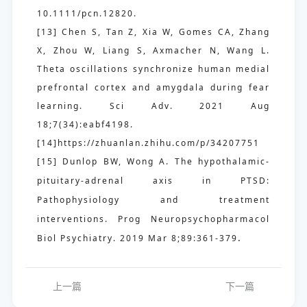
10.1111/pcn.12820.
[13] Chen S, Tan Z, Xia W, Gomes CA, Zhang
X, Zhou W, Liang S, Axmacher N, Wang L.
Theta oscillations synchronize human medial
prefrontal cortex and amygdala during fear
learning. Sci
Adv. 2021 Aug
18;7(34):eabf4198.
[14]https://zhuanlan.zhihu.com/p/34207751
[15] Dunlop BW, Wong A. The hypothalamic-
p
ituitary-adrenal axis in PTSD:
Pathophysiology and treatment
interventions. Prog Neuropsychopharmacol
.
Biol Psychiatry. 2019 Mar 8;89:361-379
上一篇
下一篇