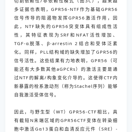
切割依赖性/非依赖性模式（图3C），越来越
多证据也表明，GPR56-NTF作为基础GPR56
信号传导的阻遏物发挥GPR56激活作用，因
此，NTF缺失的GPR56突变体具有组成性活
性，其特征表现为SRF和NFAT活性增加、
TGF-α脱落、β-arrestin 2结合和受体泛素
化。同样，PLL结构域的缺失增加了GPR56的
信号活性。这些结果有力地表明，GPR56（可
能还有大多数其他aGPCRs）的激活主要是通
过NTF的解离/构象变化介导的。这使得CTF内
新暴露的栓系激动剂（称为Stachel序列）能够
自我激活受体信号。
因此，与野生型（WT）GPR56-CTF相比，具
有截短N末端区域的GPR56CTF变体在转染细
胞中激活Gα13蛋白和血清反应元件（SRE）-