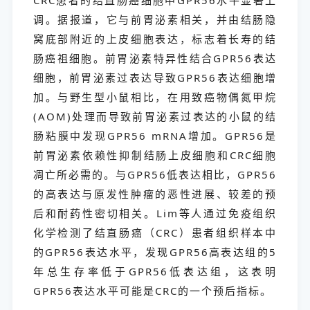
CRC患者的结直肠癌细胞中GPR56水平显著上
调。据报道，它与前胃泌素相关，并由结肠隐
窝底部附近的上皮细胞表达，标志着长寿的结
肠癌祖细胞。前胃泌素特异性结合GPR56表达
细胞，前胃泌素过表达导致GPR56表达细胞增
加。与野生型小鼠相比，在用致癌物偶氮甲烷
(AOM)处理而导致前胃泌素过表达的小鼠的结
肠粘膜中发现GPR56 mRNA增加。GPR56是
前胃泌素依赖性抑制结肠上皮细胞和CRC细胞
凋亡所必需的。与GPR56低表达相比，GPR56
的高表达与原发性肿瘤的恶性进展、较差的预
后和耐药性密切相关。Lim等人通过免疫组织
化学检测了结直肠癌（CRC）患者组织样本中
的GPR56表达水平，发现GPR56高表达组的5
年总生存率低于GPR56低表达组，这表明
GPR56表达水平可能是CRC的一个预后指标。