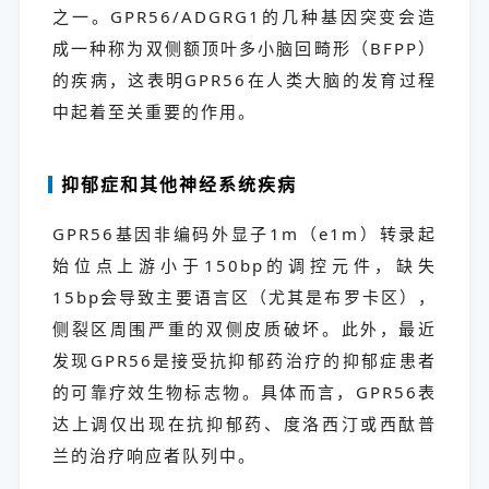
之一。GPR56/ADGRG1的几种基因突变会造
成一种称为双侧额顶叶多小脑回畸形（BFPP）
的疾病，这表明GPR56在人类大脑的发育过程
中起着至关重要的作用。
抑郁症和其他神经系统疾病
GPR56基因非编码外显子1m（e1m）转录起
始位点上游小于150bp的调控元件，缺失
15bp会导致主要语言区（尤其是布罗卡区），
侧裂区周围严重的双侧皮质破坏。此外，最近
发现GPR56是接受抗抑郁药治疗的抑郁症患者
的可靠疗效生物标志物。具体而言，GPR56表
达上调仅出现在抗抑郁药、度洛西汀或西酞普
兰的治疗响应者队列中。