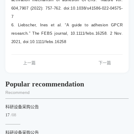
604,7907 (2022): 757-762. doi:10.1038/s41586-022-04575-
7
6. Liebscher, Ines et al. “A guide to adhesion GPCR
research.” The FEBS journal, 10.1111/febs.16258. 2 Nov.
2021, doi:10.1111/febs.16258
上一篇
下一篇
Popular recommendation
Recommend
科研设备采购公告
17
/08
科研设备采购公告