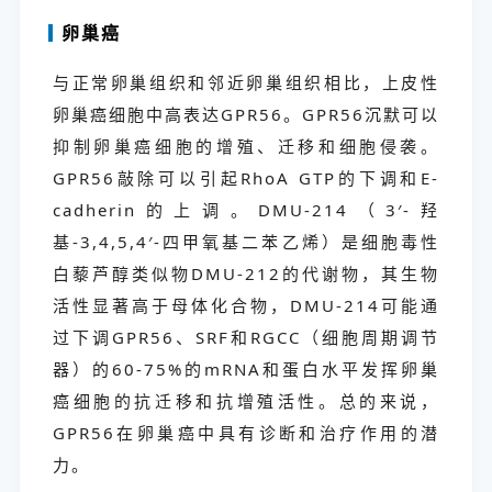
卵巢癌
与正常卵巢组织和邻近卵巢组织相比，上皮性
卵巢癌细胞中高表达GPR56。GPR56沉默可以
抑制卵巢癌细胞的增殖、迁移和细胞侵袭。
GPR56敲除可以引起RhoA GTP的下调和E-
cadherin的上调。DMU-214（3′-羟
基-3,4,5,4′-四甲氧基二苯乙烯）是细胞毒性
白藜芦醇类似物DMU-212的代谢物，其生物
活性显著高于母体化合物，DMU-214可能通
过下调GPR56、SRF和RGCC（细胞周期调节
器）的60-75%的mRNA和蛋白水平发挥卵巢
癌细胞的抗迁移和抗增殖活性。总的来说，
GPR56在卵巢癌中具有诊断和治疗作用的潜
力。