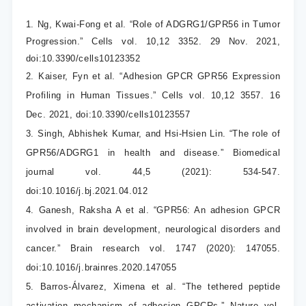
1. Ng, Kwai-Fong et al. “Role of ADGRG1/GPR56 in Tumor
Progression.” Cells vol. 10,12 3352. 29 Nov. 2021,
doi:10.3390/cells10123352
2. Kaiser, Fyn et al. “Adhesion GPCR GPR56 Expression
Profiling in Human Tissues.” Cells vol. 10,12 3557. 16
Dec. 2021, doi:10.3390/cells10123557
3. Singh, Abhishek Kumar, and Hsi-Hsien Lin. “The role of
GPR56/ADGRG1 in health and disease.” Biomedical
journal vol. 44,5 (2021): 534-547.
doi:10.1016/j.bj.2021.04.012
4. Ganesh, Raksha A et al. “GPR56: An adhesion GPCR
involved in brain development, neurological disorders and
cancer.” Brain research vol. 1747 (2020): 147055.
doi:10.1016/j.brainres.2020.147055
5. Barros-Álvarez, Ximena et al. “The tethered peptide
activation mechanism of adhesion GPCRs.” Nature vol.