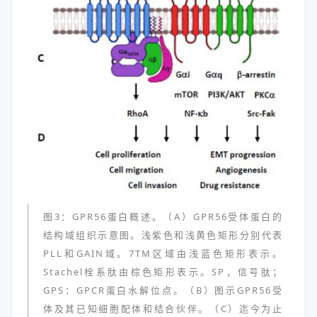
图3：GPR56蛋白概述。（A）GPR56受体蛋白的
结构域组织示意图。浅紫色和浅黄色矩形分别代表
PLL和GAIN域。7TM区域由浅蓝色矩形表示。
Stachel栓系肽由棕色矩形表示。SP，信号肽；
GPS：GPCR蛋白水解位点。（B）图示GPR56受
体及其已知细胞配体和结合伙伴。（C）迄今为止