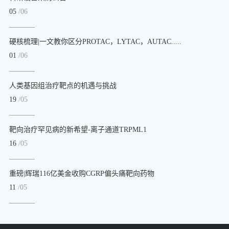
05
/06
硬核梳理|一文教你区分PROTAC，LYTAC，AUTAC.....
01
/06
人类基因组治疗靶点的机遇与挑战
19
/05
靶向治疗罕见病的新希望-离子通道TRPML1
16
/05
重磅|辉瑞116亿美金收购CGRP偏头痛靶向药物
11
/05