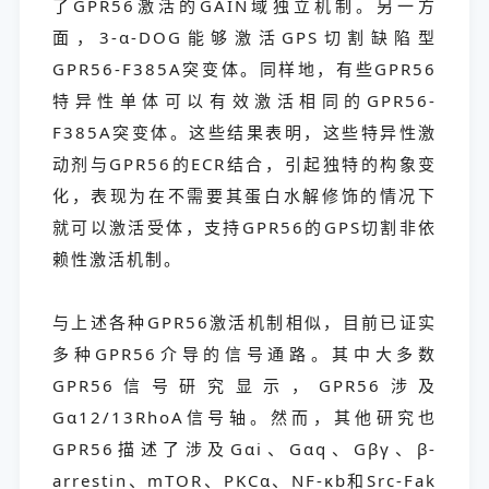
了GPR56激活的GAIN域独立机制。另一方
面，3-α-DOG能够激活GPS切割缺陷型
GPR56-F385A突变体。同样地，有些GPR56
特异性单体可以有效激活相同的GPR56-
F385A突变体。这些结果表明，这些特异性激
动剂与GPR56的ECR结合，引起独特的构象变
化，表现为在不需要其蛋白水解修饰的情况下
就可以激活受体，支持GPR56的GPS切割非依
赖性激活机制。
与上述各种GPR56激活机制相似，目前已证实
多种GPR56介导的信号通路。其中大多数
GPR56信号研究显示，GPR56涉及
Gα12/13RhoA信号轴。然而，其他研究也
GPR56描述了涉及Gαi、Gαq、Gβγ、β-
arrestin、mTOR、PKCα、NF-κb和Src-Fak