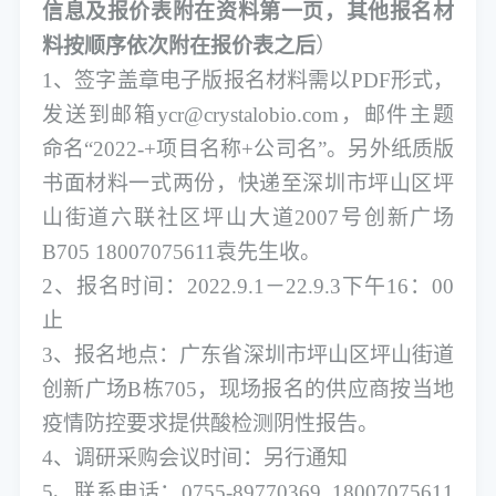
信息及报价表附在资料第一页，其他报名材
料按顺序依次附在报价表之后
）
1、签字盖章电子版报名材料需以PDF形式，
发送到邮箱
ycr@crystalobio.com
，邮件主题
命名
“2022-+项目名称+公司名”。另外纸质版
书面材料一式两份，快递至深圳市坪山区坪
山街道六联社区坪山大道2007号创新广场
B705 18007075611袁先生收。
2、报名时间：2022.
9
.
1
－
22.9.
3
下午
16：00
止
3、报名地点：广东省深圳市坪山区坪山街道
创新广场B栋705，现场报名的供应商按当地
疫情防控要求提供酸检测阴性报告。
4、调研采购会议时间：另行通知
5、联系电话：0755-89770369 18007075611