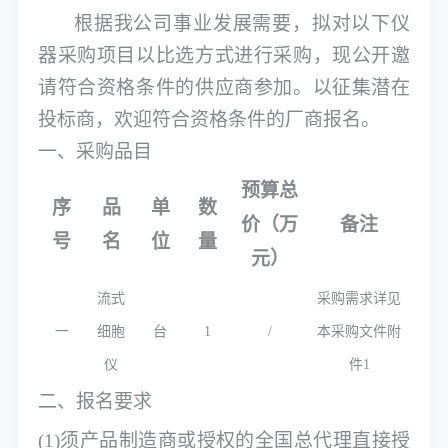
根据我公司事业发展需要，拟对以下仪
器采购项目以比选方式进行采购，现公开邀
请符合资格条件的供应商参加。以征集潜在
投标商，欢迎符合资格条件的厂商报名。
一、
采购品目
预算总
序
品
单
数
价（万
备注
号
名
位
量
元）
流式
采购需求详见
一
细胞
台
1
/
本采购文件附
仪
件
1
二、报名要求
(1)须产品制造商或授权的全国总代理直接授