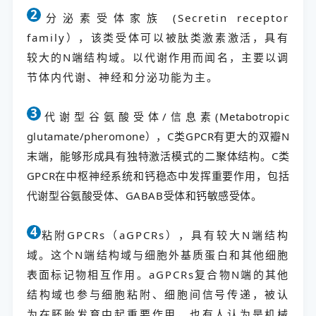
2
分泌素受体家族 (Secretin receptor
family），该类受体可以被肽类激素激活，具有
较大的N端结构域。以代谢作用而闻名，主要以调
节体内代谢、神经和分泌功能为主。
3
代谢型谷氨酸受体/信息素(Metabotropic
glutamate/pheromone），C类GPCR有更大的双瓣N
末端，能够形成具有独特激活模式的二聚体结构。C类
GPCR在中枢神经系统和钙稳态中发挥重要作用，包括
代谢型谷氨酸受体、GABAB受体和钙敏感受体。
4
粘附GPCRs（aGPCRs），具有较大N端结构
域。这个N端结构域与细胞外基质蛋白和其他细胞
表面标记物相互作用。aGPCRs复合物N端的其他
结构域也参与细胞粘附、细胞间信号传递，被认
为在胚胎发育中起重要作用，也有人认为是机械