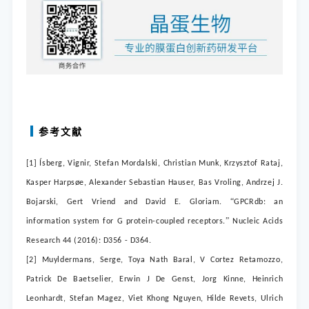
参考文献
[1]
Ísberg, Vignir, Stefan Mordalski, Christian Munk, Krzysztof Rataj,
Kasper Harpsøe, Alexander Sebastian Hauser, Bas Vroling, Andrzej J.
“
Bojarski, Gert Vriend and David E. Gloriam.
GPCRdb: an
”
information system for G protein-coupled receptors.
Nucleic Acids
Research 44 (2016): D356 - D364.
[2]
Muyldermans, Serge, Toya Nath Baral, V Cortez Retamozzo,
Patrick De Baetselier, Erwin J De Genst, Jorg Kinne, Heinrich
Leonhardt, Stefan Magez, Viet Khong Nguyen, Hilde Revets, Ulrich