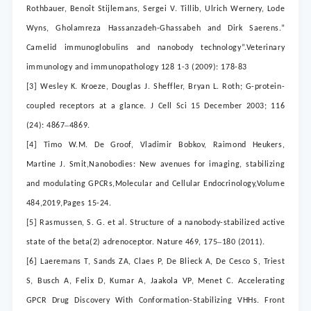
Rothbauer, Benoît Stijlemans, Sergei V. Tillib, Ulrich Wernery, Lode
Wyns, Gholamreza Hassanzadeh-Ghassabeh and Dirk Saerens.
”
Camelid immunoglobulins and nanobody technology”.Veterinary
immunology and immunopathology 128 1-3 (2009): 178-83
[3]
Wesley K. Kroeze, Douglas J. Sheffler, Bryan L. Roth; G-protein-
coupled receptors at a glance. J Cell Sci 15 December 2003; 116
–
(24): 4867
4869.
[4] Timo W.M. De Groof, Vladimir Bobkov, Raimond Heukers,
Martine J. Smit,Nanobodies: New avenues for imaging, stabilizing
and modulating GPCRs,Molecular and Cellular Endocrinology,Volume
484,2019,Pages 15-24.
[5]
Rasmussen, S. G. et al. Structure of a nanobody-stabilized active
–
state of the beta(2) adrenoceptor. Nature 469, 175
180 (2011).
[6] Laeremans T, Sands ZA, Claes P, De Blieck A, De Cesco S, Triest
S, Busch A, Felix D, Kumar A, Jaakola VP, Menet C. Accelerating
GPCR Drug Discovery With Conformation-Stabilizing VHHs. Front