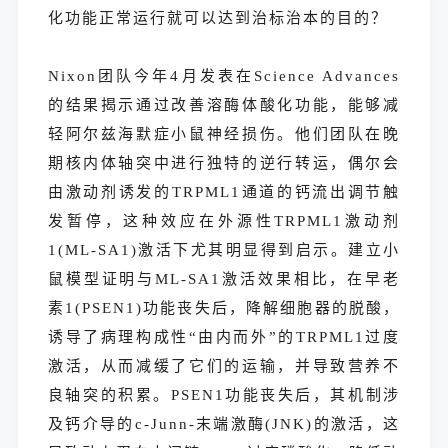
化功能正常运行就可以达到治标治本的目的？
Nixon团队今年4月发表在Science Advances
的结果揭示通过改善溶酶体酸化功能，能够减
轻阿尔兹海默症小鼠神经损伤。他们团队在晚
期核内体轴突中进行独特的逆行转运，偶尔会
由激动剂诱发的TRPML1通道的钙流出调节触
发暂停，这种效应在外源性TRPML1激动剂
1(ML-SA1)激活下尤其明显得到启示。建立小
鼠模型证明与ML-SA1激活效果相比，在早老
素1(PSEN1)功能丧失后，降解细胞器的脱酸，
诱导了病理构成性“由内而外”的TRPML1过度
激活，从而减缓了它们的运输，并导致营养不
良轴突的积累。PSEN1功能丧失后，其机制涉
及钙介导的c-Junn-末端激酶(JNK)的激活，这