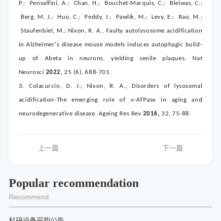
P.; Pensalfini, A.; Chan, H.; Bouchet-Marquis, C.; Bleiwas, C.;
Berg, M. J.; Huo, C.; Peddy, J.; Pawlik, M.; Levy, E.; Rao, M.;
Staufenbiel, M.; Nixon, R. A., Faulty autolysosome acidification
in Alzheimer's disease mouse models induces autophagic build-
up of Abeta in neurons, yielding senile plaques.
Nat
Neurosci
2022,
25
(6), 688-701.
3.
Colacurcio, D. J.; Nixon, R. A., Disorders of lysosomal
acidification-The emerging role of v-ATPase in aging and
neurodegenerative disease.
Ageing Res Rev
2016,
32
, 75-88.
上一篇
下一篇
Popular recommendation
Recommend
科研设备采购公告