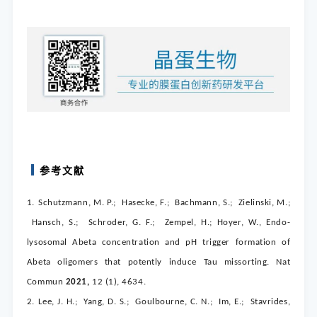
参考文献
1.
Schutzmann, M. P.; Hasecke, F.; Bachmann, S.; Zielinski, M.;
Hansch, S.; Schroder, G. F.; Zempel, H.; Hoyer, W., Endo-
lysosomal Abeta concentration and pH trigger formation of
Abeta oligomers that potently induce Tau missorting.
Nat
Commun
2021,
12
(1), 4634.
2.
Lee, J. H.; Yang, D. S.; Goulbourne, C. N.; Im, E.; Stavrides,