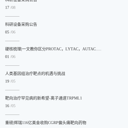
17
/08
科研设备采购公告
05
/06
硬核梳理|一文教你区分PROTAC，LYTAC，AUTAC.....
01
/06
人类基因组治疗靶点的机遇与挑战
19
/05
靶向治疗罕见病的新希望-离子通道TRPML1
16
/05
重磅|辉瑞116亿美金收购CGRP偏头痛靶向药物