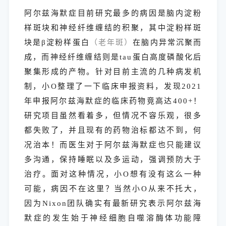
阿尔兹海默症目前研究最多的病因是脑内淀粉
样斑块和神经纤维缠结的积聚，其中淀粉样斑
块是
β淀粉样蛋白
（老年斑）
在脑内异常沉聚而
成，而神经纤维缠结则是
tau
蛋白高度磷酸化后
聚集形成的产物。针对目前主流的
几种
病发机
制，小
O
整理了一下临床申报资料，发现
2021
年申报阿尔兹海默症的临床药物竟高达
400+
！
研究项目
虽然
看着多，但情况不容乐观，很多
都失败了，并且现有的药物治标都达不到，何
况治本！而医生对于阿尔兹海默症也只能建议
多沟通，保持睡眠以及多运动，强调预防大于
治疗。面对这种情况，小
O
想有没有这么一种
可能，病因不在这里？当然小
O
从来不托大，
因为
Nixon
团队确实有最新研究表示阿尔兹海
默症的发生始于神经细胞自噬溶酶体功能障