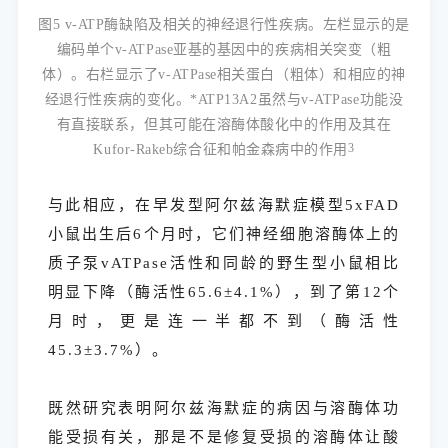
图5 v-ATP酶缺陷及相关的神经退行性疾病。左栏显示的是
编码单个v-ATPase亚基的基因中的疾病相关突变（粗
体）。右栏显示了v-ATPase相关蛋白（粗体）和相应的神
经退行性疾病的变化。*ATP13A2虽然与v-ATPase功能没
有直接联系，但其可能在溶酶体酸化中的作用及其在
Kufor-Rakeb综合征和帕金森病中的作用
3
与此相应，在早发型阿尔兹海默症模型5xFAD
小鼠出生后6个月时，它们神经细胞溶酶体上的
质子泵vATPase活性和同龄的野生型小鼠相比
明显下降（酶活性65.6±4.1%），到了第12个
月时，更是连一半都不到（酶活性
45.3±3.7%）。
既然研究表明阿尔兹海默症的病因与溶酶体功
能受损有关，那是不是修复受损的溶酶体让酸