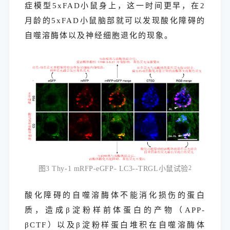
症模型5xFAD小鼠身上，这一时间更早，在2
月龄的5xFAD小鼠脑部就可以发现酸化障碍的
自噬溶酶体以及神经细胞退化的现象。
图3 Thy-1 mRFP-eGFP- LC3--TRGL小鼠试验
2
酸化障碍的自噬溶酶体不能消化损伤的蛋白
质，造成β淀粉样前体蛋白的产物（APP-
βCTF）以及β淀粉样蛋白堆积在自噬溶酶体