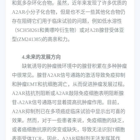
和氮多杂环化合物。虽然，近年来发现了许多优质的
A2AR小分子化合物，但是也不乏一些其他化合物仍
存在阻碍它们用于临床试验的问题，例如低水溶性
（SCH58261和黄嘌呤衍生物）或对A2B腺苷受体亚
型(ZM241385)的高亲和力。
4.未来的发展方向
缺氧诱导的肿瘤微环境中的腺苷积累在多种肿瘤
中很常见。腺苷A2AR信号通路的激活导致免疫抑制
和肿瘤EMT和抗细胞凋亡，从而促进肿瘤发展过程。
A2AR拮抗剂阻断或A2AR敲除免疫细胞表明阻断腺
苷-A2AR信号通路可显着提高抗肿瘤作用。目前，
A2AR抑制剂已在多项癌症临床试验中显示出可喜的
效果。然而，对于一些患者来说，免疫细胞的缺乏，
或者癌细胞抗原的突变或缺失，导致无法识别T细胞
表面受体TCR。因此，A2AR抑制剂无法发挥其作