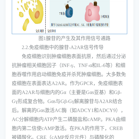
图1腺苷的产生及其作用信号通路
2.2.免疫细胞中的腺苷-A2AR信号传导
免疫细胞识别肿瘤细胞表面抗原，然后通过分泌
抗肿瘤相关细胞因子（INF-γ、TNF-α和IL-6等）和细
胞吞噬作用启动细胞免疫并杀死肿瘤细胞。大多数免
疫细胞在表面表达A2AR。作为GPCR，免疫细胞表
面的A2AR与细胞内的Gα（主要是Gαs亚基）和Gβ-
Gγ形成复合物。Gαs与Gβ-Gγ解离腺苷与A2AR结合
后。解离的Gαs激活AC酶（如ADCY1和ADCY9），
AC分解细胞内ATP产生二磷酸盐和cAMP。PKA由细
胞内第二信使cAMP激活。在PKA的作用下，CREB
被磷酸化。CRE（cAMP反应元件）与磷酸化的