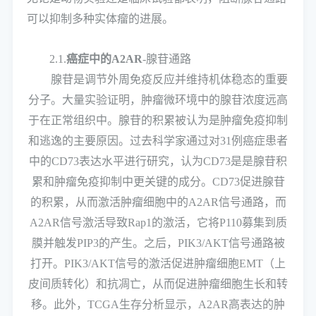
可以抑制多种实体瘤的进展。
2.1.
癌症中的A2AR
-腺苷通路
腺苷是调节外周免疫反应并维持机体稳态的重要
分子。大量实验证明，肿瘤微环境中的腺苷浓度远高
于在正常组织中。腺苷的积累被认为是肿瘤免疫抑制
和逃逸的主要原因。过去科学家通过对31例癌症患者
中的CD73表达水平进行研究，认为CD73是是腺苷积
累和肿瘤免疫抑制中更关键的成分。CD73促进腺苷
的积累，从而激活肿瘤细胞中的A2AR信号通路，而
A2AR信号激活导致Rap1的激活，它将P110募集到质
膜并触发PIP3的产生。之后，PIK3/AKT信号通路被
打开。PIK3/AKT信号的激活促进肿瘤细胞EMT（上
皮间质转化）和抗凋亡，从而促进肿瘤细胞生长和转
移。此外，TCGA生存分析显示，A2AR高表达的肿