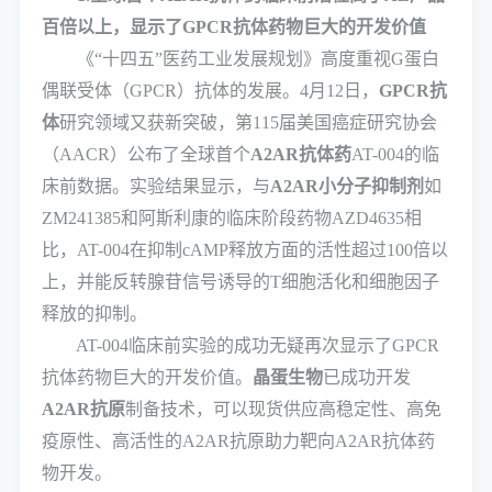
百倍以上，显示了GPCR抗体药物巨大的开发价值
《“十四五”医药工业发展规划》高度重视G蛋白
偶联受体（GPCR）抗体的发展。4月12日，
GPCR抗
体
研究领域又获新突破，第115届美国癌症研究协会
（AACR）公布了全球首个
A2AR抗体药
AT-004的临
床前数据。实验结果显示，与
A2AR小分子抑制剂
如
ZM241385和阿斯利康的临床阶段药物AZD4635相
比，AT-004在抑制cAMP释放方面的活性超过100倍以
上，并能反转腺苷信号诱导的T细胞活化和细胞因子
释放的抑制。
AT-004临床前实验的成功无疑再次显示了GPCR
抗体药物巨大的开发价值。
晶蛋生物
已成功开发
A2AR抗原
制备技术，可以现货供应高稳定性、高免
疫原性、高活性的A2AR抗原助力靶向A2AR抗体药
物开发。