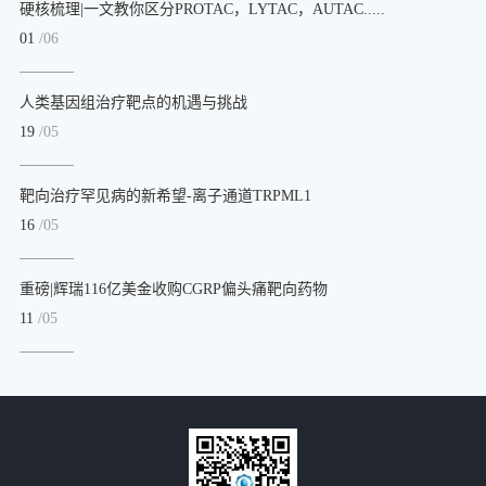
硬核梳理|一文教你区分PROTAC，LYTAC，AUTAC.....
01
/06
人类基因组治疗靶点的机遇与挑战
19
/05
靶向治疗罕见病的新希望-离子通道TRPML1
16
/05
重磅|辉瑞116亿美金收购CGRP偏头痛靶向药物
11
/05