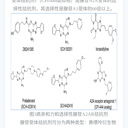
受体拮抗剂1（CPI-444类似物）是腺苷A2A受体的选
择性拮抗剂，其选择性是腺苷A1受体的66倍以上。
图3高亲和力和选择性腺苷A2AR拮抗剂
腺苷受体拮抗剂可分为两种类型：黄嘌呤衍生物