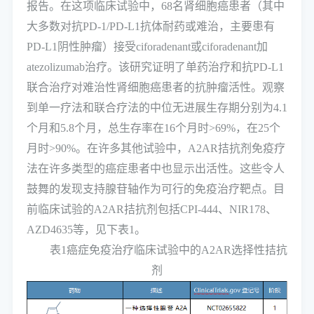
报告。在这项临床试验中，68名肾细胞癌患者（其中
大多数对抗PD-1/PD-L1抗体耐药或难治，主要患有
PD-L1阴性肿瘤）接受ciforadenant或ciforadenant加
atezolizumab治疗。该研究证明了单药治疗和抗PD-L1
联合治疗对难治性肾细胞癌患者的抗肿瘤活性。观察
到单一疗法和联合疗法的中位无进展生存期分别为4.1
个月和5.8个月，总生存率在16个月时>69%，在25个
月时>90%。在许多其他试验中，A2AR拮抗剂免疫疗
法在许多类型的癌症患者中也显示出活性。这些令人
鼓舞的发现支持腺苷轴作为可行的免疫治疗靶点。目
前临床试验的A2AR拮抗剂包括CPI-444、NIR178、
AZD4635等，见下表1。
表1癌症免疫治疗临床试验中的A2AR选择性拮抗
剂