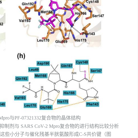
Mpro
与
PF-07321332
复合物的晶体结构
抑制剂与
SARS CoV-2 Mpro
复合物的
进行
结构比较
分析
这些小分子与催化残基半胱氨酸形成
C-S
共价键（图