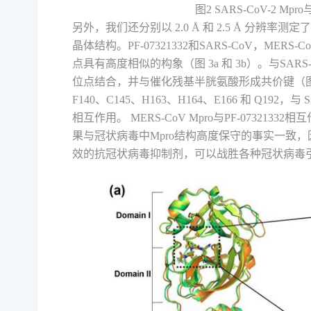
图
2 SARS-CoV-2 Mpro
另外，我们还分别以
2.0 Å
和
2.5 Å
分辨率测定
晶体结构。
PF-07321332
和
SARS-CoV
，
MERS-C
点具有高度相似的构象（图
3a
和
3b
）。与
SARS-
位点结合，并与催化残基半胱氨酸形成共价键（
F140
、
C145
、
H163
、
H164
、
E166
和
Q192
，与
S
相互作用。
MERS-CoV Mpro
与
PF-07321332
相互
果与冠状病毒中
Mpro
结构高度保守的事实一致，
效的抗冠状病毒抑制剂，可以战胜各种冠状病毒