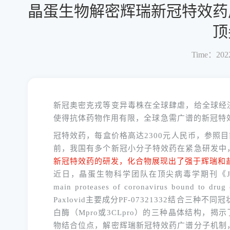
晶蛋生物解密辉瑞新冠特效药
顶
Time：2022
新冠奥密克戎等变异毒株在全球肆虐，给全球经
使得抗体药物作用有限，全球急需广谱的新冠特
冠特效药，每盒价格高达2300元人民币，参照
前，我国有多个新冠小分子特效药在紧急研发中
新冠特效药的研发，化合物展现出了强于辉瑞和
近日，晶蛋生物科学团队在顶尖病毒学期刊《
main proteases of coronavirus bound to drug
Paxlovid
主要成分
PF-07321332
结合三种不同冠
白酶（
Mpro
或
3CLpro
）的三种晶体结构，揭示
物结合位点，解密辉瑞新冠特效药广谱分子机制