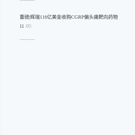
重磅|辉瑞116亿美金收购CGRP偏头痛靶向药物
11
/05