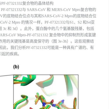
与
PF-07321332
复合物的晶体结构
了
PF-07321332
与
SARS-CoV
和
MERS-CoV Mpro
复合物的
oV
的底物结合位点与其和
SARS-CoV-2 Mpro
的底物结合位
CoV-2 Mpro
的情况一样，
PF-07321332
与
S1
、
S2
和
S4
亚
图
3c
和
3d
）。此外，蛋白酶中的几个氨基酸残基，包括
ARS-CoV Mpro-PF-07321332
复合物中的抑制剂形成氢键
作用的关键残基是高度保守的（图
3e-3h
）。这些观察结
因此，我们分析
PF-07321332
可能是一种具有广谱的、有
引起的疾病。