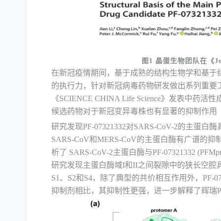
图
1
晶蛋生物团队在《
J
在新冠疫情期间，基于成熟的结构生物学和基于
的执行力，针对新冠病毒药物研发做出系列重要
《
SCIENCE CHINA Life
Science
》
发表中药活性
候选药物对于新冠变异毒株也有显著的抑制作用
研究
发现
PF-07321332
对
SARS-CoV-2
的
主蛋白酶
SARS-CoV
和
MERS-CoV
的主蛋白酶有广谱的抑
析了
SARS-CoV-2
主蛋白酶与
PF-07321332 (PFMp
研究
发现主蛋白酶域
I
和
II
之间裂隙中的狭长空腔
S1
、
S2
和
S4
，除了典型的共价相互作用外，
PF-0
抑制剂相比，其抑制性更强，
进一步解释了
辉瑞
P