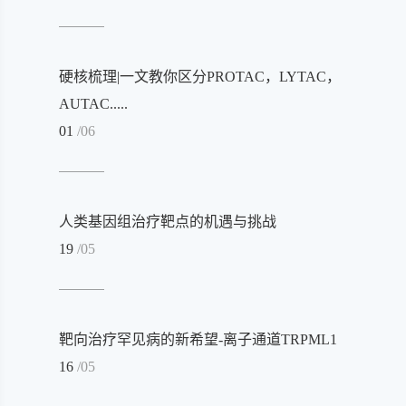
硬核梳理|一文教你区分PROTAC，LYTAC，
AUTAC.....
01
/06
人类基因组治疗靶点的机遇与挑战
19
/05
靶向治疗罕见病的新希望-离子通道TRPML1
16
/05