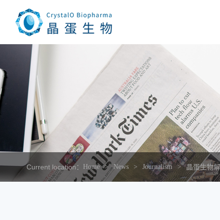
Current location：
Home
News
Journalism
晶蛋生物