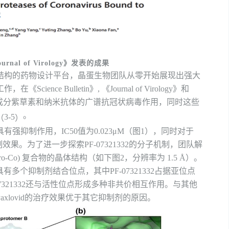
ournal of Virology
》发表的成果
结构的药物设计平台，晶蛋生物团队从零开始展现出强大
工作，在
《
Science
Bulletin
》
,
《
Journal
of Virology
》
和
成分紫草素和纳米抗体的广谱抗冠状病毒作用，同时这些
。
3-5
（
）
具有强抑制作用，
IC50
值为
0.023μM
（图
1
），
同时对于
制效果。
为了进一步探索
PF-07321332
的
分子机
制，
团队
解
ro-Co)
复合物的晶体结构（如下图
2
，分辨率为
1.5 Å
）。
具有多个抑制剂结合位点，其中
PF-07321332
占据
亚
位点
7321332
还与活性位点形成多种非共价相互作用。与其他
axlovid
的治疗效果优于其它抑制剂
的原因
。