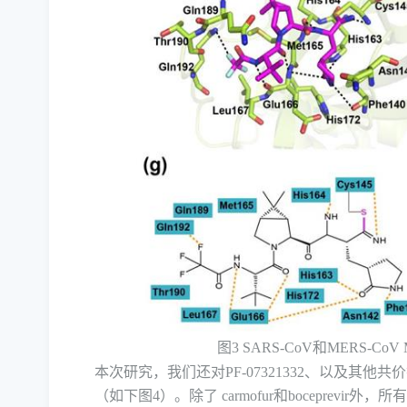
图
3 SARS-CoV
和
MERS-CoV 
本次研究，
我们
还对
PF-07321332
、以及
其他共价
（如下图
4
）。
除了
carmofur
和
boceprevir
外，
所有