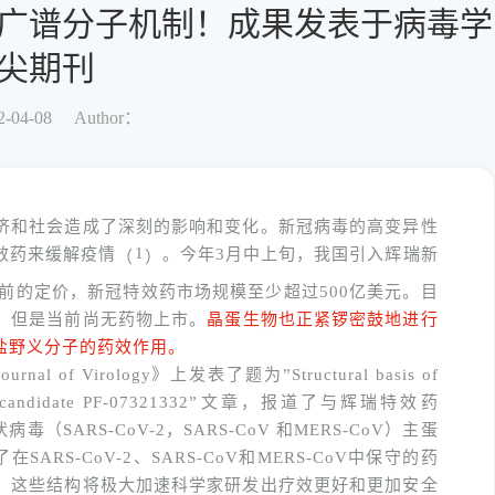
广谱分子机制！成果发表于病毒学
尖期刊
-04-08
Author：
济和社会造成了深刻的影响和变化。新冠病毒的高变异性
1
效药来缓解
疫情
。今年
3月中上旬，我国引入辉瑞新
（
）
目前的定价，新冠特效药市场规模至少超过500亿美元。目
，但是当前尚无药物上市。
晶蛋生物也正紧锣密鼓地进行
盐野义分子的药效作用。
Journal of Virology
》上发表了题为
”Structural basis of
 candidate PF-07321332”
文章，报道了与辉瑞特效药
状病毒（
SARS-CoV-2
，
SARS-CoV
和
MERS-CoV
）主蛋
了在
SARS-CoV-2
、
SARS-CoV
和
MERS-CoV
中保守的药
，这些结构将极大加速科学家研发出疗效更好和更加安全