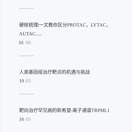
硬核梳理|一文教你区分PROTAC，LYTAC，
AUTAC.....
01
/06
人类基因组治疗靶点的机遇与挑战
19
/05
靶向治疗罕见病的新希望-离子通道TRPML1
16
/05