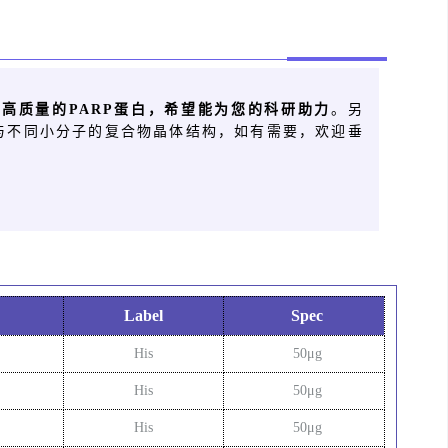
批高
质量
的PARP蛋白
，希望能为您的科研助力
。另
白与不同小分子的复合物晶体结构，如有需要，欢迎垂
Label
Spec
His
50μg
His
50μg
His
50μg