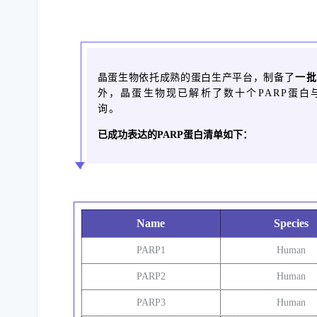
晶蛋生物依托成熟的蛋白生产平台，制备了
一
外，晶蛋生物现已解析了数十个PARP蛋
询
。
已成功表达的PARP蛋白
清单如下：
Name
Species
sale
PARP1
Human
PARP2
Human
PARP3
Human