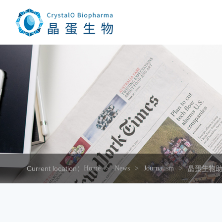
Current location：
Home
News
Journalism
晶蛋生物助