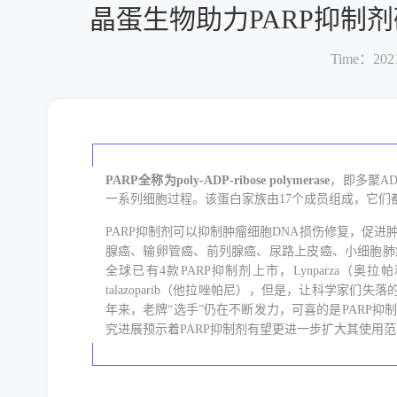
晶蛋生物助力PARP抑制剂
Time：2021
PARP全称为poly-ADP-ribose polymerase
，即多聚A
一系列细胞过程。该蛋白家族由17个成员组成，它们
PARP抑制剂可以抑制肿瘤细胞DNA损伤修复，促
腺癌、输卵管癌、前列腺癌、尿路上皮癌、小细胞肺
全球已有4款PARP抑制剂上市，Lynparza（奥拉帕利）
talazoparib（他拉唑帕尼），但是，让科学家
年来，老牌“选手”仍在不断发力，可喜的是PARP
究进展预示着PARP抑制剂有望更进一步扩大其使用