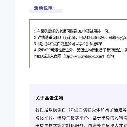
活动说明
：
1.
有
采购需求的老师可联系BD
申请试用装一份。
2
. 详情请垂询
B
D
（
万
老师，电话13423688295
，邮
箱wsy
@c
3
.
购
买多种蛋白或量多可以享 9 折优惠哟！
4.
除PARP可溶性蛋白外，晶蛋生物还制备了新冠蛋白、
询BD或进入官网
（http://www.crystalobio.com/）
查询。
关于晶蛋生物
我们是以膜蛋白（G蛋白偶联受体和离子通道
纯化平台、结构生物学平台、基于结构的药物
结构生物学等定制化服务。
由海外高层次人才