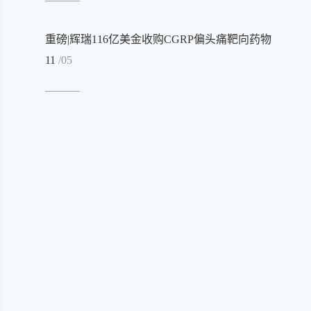
重磅|辉瑞116亿美金收购CGRP偏头痛靶向药物
11
/05