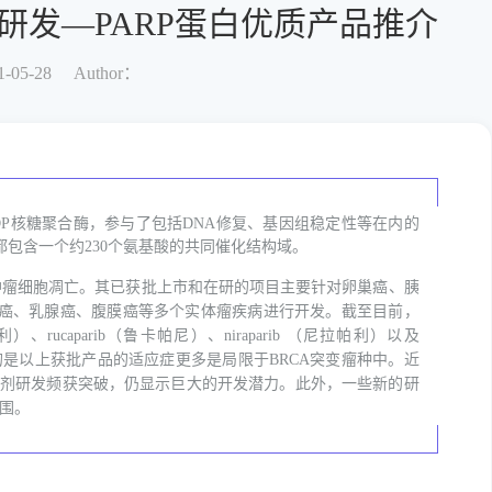
研发—PARP蛋白优质产品推介
-05-28
Author：
DP核糖聚合酶，参与了包括DNA修复、基因组稳定性等在内的
都包含一个约230个氨基酸的共同催化结构域。
进肿瘤细胞凋亡。其已获批上市和在研的项目主要针对卵巢癌、胰
癌、乳腺癌、腹膜癌等多个实体瘤疾病进行开发。截至目前，
、rucaparib（鲁卡帕尼）、niraparib （尼拉帕利）以及
们失落的是以上获批产品的适应症更多是局限于BRCA突变瘤种中。近
抑制剂研发频获突破，仍显示巨大的开发潜力。此外，一些新的研
范围。