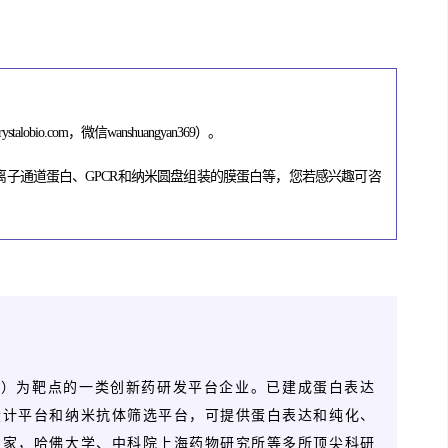
rystalobio.com，微信wanshuangyan369）。
离子通道蛋白、GPCR和纳米圆盘组装的膜蛋白等，您若感兴趣可咨
等）为靶点的一类创新药研发平台企业。已建成蛋白表达
设计平台和纳米抗体筛选平台，可提供蛋白表达和纯化、
专家，哈佛大学、中科院上海药物研究所等多所顶尖科研