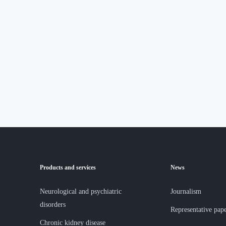
Products and services
News
Neurological and psychiatric
Journalism
disorders
Representative pap
Chronic kidney disease