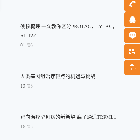
硬核梳理|一文教你区分PROTAC，LYTAC，
AUTAC.....
01
/06
Message
人类基因组治疗靶点的机遇与挑战
19
/05
靶向治疗罕见病的新希望-离子通道TRPML1
16
/05