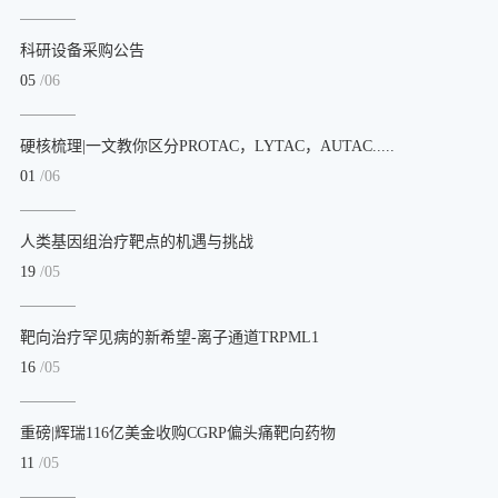
科研设备采购公告
05
/06
硬核梳理|一文教你区分PROTAC，LYTAC，AUTAC.....
01
/06
人类基因组治疗靶点的机遇与挑战
19
/05
靶向治疗罕见病的新希望-离子通道TRPML1
16
/05
重磅|辉瑞116亿美金收购CGRP偏头痛靶向药物
11
/05