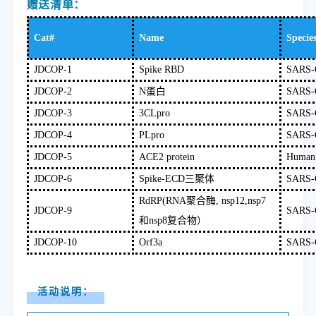
赠送清单：
Cat#
Name
Specie
JDCOP-1
Spike RBD
SARS-
JDCOP-2
N
蛋白
SARS-
JDCOP-3
3CLpro
SARS-
JDCOP-4
PLpro
SARS-
JDCOP-5
ACE2 protein
Human
JDCOP-6
Spike-ECD
三聚体
SARS-
RdRP(RNA
聚合酶
, nsp12,nsp7
JDCOP-9
SARS-
和
nsp8
复合物）
JDCOP-10
Orf3a
SARS-
活动说明
：