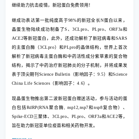
继续助力抗击疫情，新冠蛋白免费领用！
继成功表达第一批纯度高于98%的新冠全长N蛋白以来，
晶蛋生物陆续成功制备了S、3CLpro、PLpro、ORF3a和
ACE2等新冠蛋白，此外，还成功解析了新冠病毒和SARS
的主蛋白酶（3CLpro）和PLpro的晶体结
构，世界上首次
解析了新冠病毒主蛋白酶和中药活性成分紫草素的复合物
结构，揭示了中药治疗新冠肺炎的分子机制，并将成果发
表于顶尖期刊Science Bulletin（影响因子：9.5）和Science
China Life Sciences（影响因子：4.6）。
现晶蛋生物推出第二波新冠蛋白赠送活动，参与活动的蛋
白包括
RdRP(RNA聚合酶, nsp12,nsp7和nsp8复合物）、
Spike-ECD三聚体、3CLpro、PLpro、ORF3a和ACE2
等
，
旨
在助力新冠亚单位疫苗和相关药物开发
。