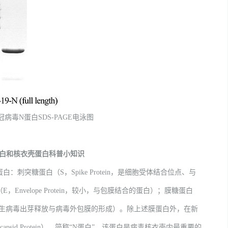
病毒N蛋白SDS-PAGE电泳图
白和核衣壳蛋白科普小知识
糖蛋白（S，Spike Protein，是细胞受体结合位点、与
velope Protein，较小，与包膜结合的蛋白）；膜糖蛋白
膜运输、新生病毒出芽释放与病毒外包膜的形成）。除上述膜蛋白外，在新
psid Protein），简称“N蛋白”，该蛋白是病毒核衣壳内最重要的