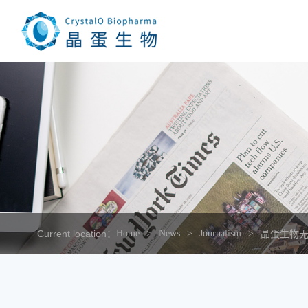
Current location：
Home
News
Journalism
晶蛋生物无