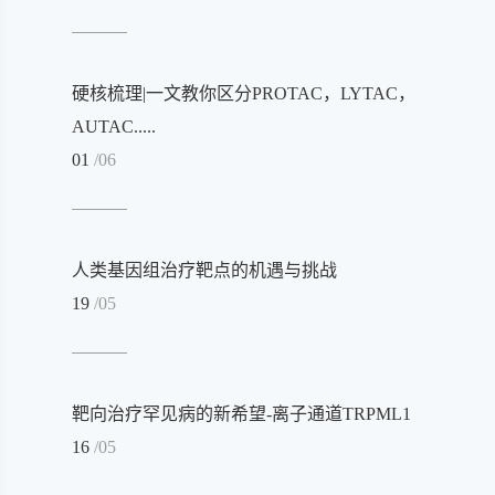
硬核梳理|一文教你区分PROTAC，LYTAC，
AUTAC.....
01
/06
人类基因组治疗靶点的机遇与挑战
19
/05
靶向治疗罕见病的新希望-离子通道TRPML1
16
/05