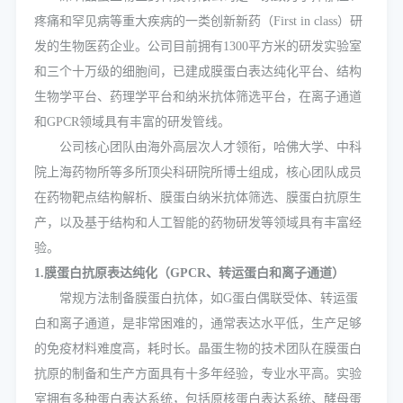
疼痛和罕见病等重大疾病的一类创新新药（First in class）研
发的生物医药企业。公司目前拥有1300平方米的研发实验室
和三个十万级的细胞间，已建成膜蛋白表达纯化平台、结构
生物学平台、药理学平台和纳米抗体筛选平台，在离子通道
和GPCR领域具有丰富的研发管线。
公司核心团队由海外高层次人才领衔，哈佛大学、中科
院上海药物所等多所顶尖科研院所博士组成，核心团队成员
在药物靶点结构解析、膜蛋白纳米抗体筛选、膜蛋白抗原生
产，以及基于结构和人工智能的药物研发等领域具有丰富经
验。
1.膜蛋白抗原表达纯化（GPCR、转运蛋白和离子通道）
常规方法制备膜蛋白抗体，如G蛋白偶联受体、转运蛋
白和离子通道，是非常困难的，通常表达水平低，生产足够
的免疫材料难度高，耗时长。晶蛋生物的技术团队在膜蛋白
抗原的制备和生产方面具有十多年经验，专业水平高。实验
室拥有多种蛋白表达系统，包括原核蛋白表达系统、酵母蛋