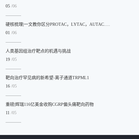
05
/06
硬核梳理|一文教你区分PROTAC，LYTAC，AUTAC.....
01
/06
人类基因组治疗靶点的机遇与挑战
19
/05
靶向治疗罕见病的新希望-离子通道TRPML1
16
/05
重磅|辉瑞116亿美金收购CGRP偏头痛靶向药物
11
/05