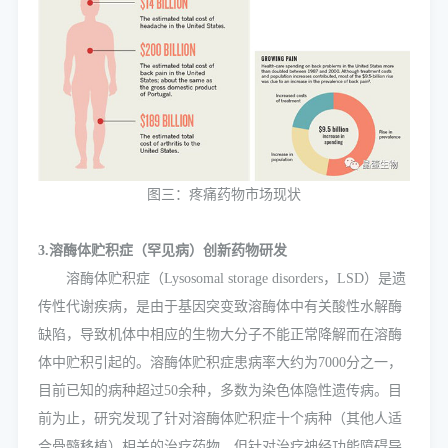
图三：疼痛药物市场现状
3.溶酶体贮积症（罕见病）创新药物研发
溶酶体贮积症（Lysosomal storage disorders，LSD）是遗
传性代谢疾病，是由于基因突变致溶酶体中有关酸性水解酶
缺陷，导致机体中相应的生物大分子不能正常降解而在溶酶
体中贮积引起的。溶酶体贮积症患病率大约为7000分之一，
目前已知的病种超过50余种，多数为染色体隐性遗传病。目
前为止，研究发现了针对溶酶体贮积症十个病种（其他人适
合骨髓移植）相关的治疗药物，但针对治疗神经功能障碍导