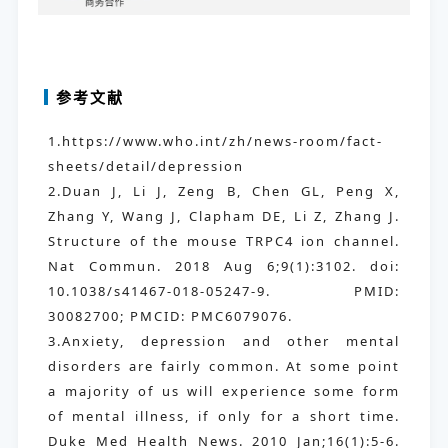
参考文献
1.https://www.who.int/zh/news-room/fact-
sheets/detail/depression
2.Duan J, Li J, Zeng B, Chen GL, Peng X,
Zhang Y, Wang J, Clapham DE, Li Z, Zhang J.
Structure of the mouse TRPC4 ion channel.
Nat Commun. 2018 Aug 6;9(1):3102. doi:
10.1038/s41467-018-05247-9. PMID:
30082700; PMCID: PMC6079076.
3.Anxiety, depression and other mental
disorders are fairly common. At some point
a majority of us will experience some form
of mental illness, if only for a short time.
Duke Med Health News. 2010 Jan;16(1):5-6.