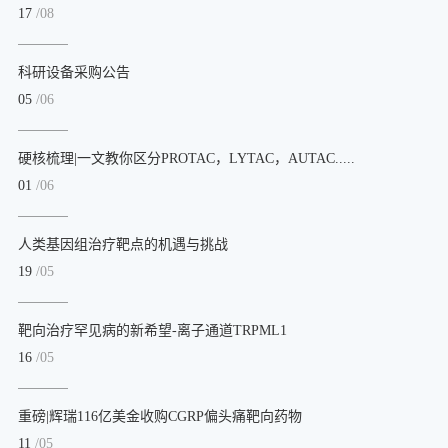
17
/08
科研设备采购公告
05
/06
硬核梳理|一文教你区分PROTAC，LYTAC，AUTAC.....
01
/06
人类基因组治疗靶点的机遇与挑战
19
/05
靶向治疗罕见病的新希望-离子通道TRPML1
16
/05
重磅|辉瑞116亿美金收购CGRP偏头痛靶向药物
11
/05