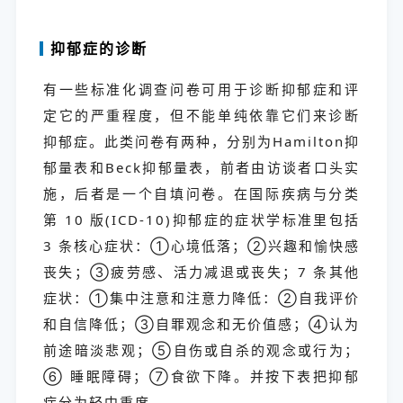
抑郁症的诊断
有一些标准化调查问卷可用于诊断抑郁症和评
定它的严重程度，但不能单纯依靠它们来诊断
抑郁症。此类问卷有两种，分别为Hamilton抑
郁量表和Beck抑郁量表，前者由访谈者口头实
施，后者是一个自填问卷。在国际疾病与分类
第 10 版(ICD-10)抑郁症的症状学标准里包括
3 条核心症状：①心境低落；②兴趣和愉快感
丧失；③疲劳感、活力减退或丧失；7 条其他
症状：①集中注意和注意力降低：②自我评价
和自信降低；③自罪观念和无价值感；④认为
前途暗淡悲观；⑤自伤或自杀的观念或行为；
⑥ 睡眠障碍；⑦食欲下降。并按下表把抑郁
症分为轻中重度。