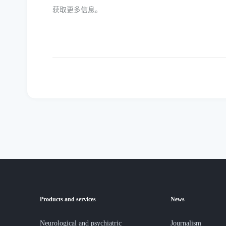
获取更多信息。
Products and services
News
Neurological and psychiatric
Journalism